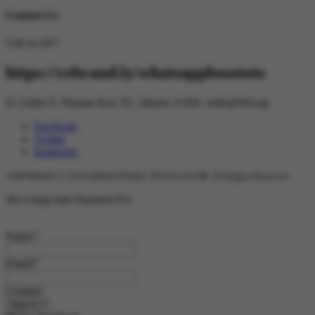
Contact Us
Call us 24/7
https://rebrand.ly/whatsappbosstoto
Jl. Letjen S. Parman Kav. 81, Jakarta 11420.
order@slot.ng
Facebook
Twitter
Instagram
COPYRIGHT © 2025 BINGOTOGEL SITUS GACOR. All Rights Reserved
We Using Safe Payment For
Name
*
Email
*
Country