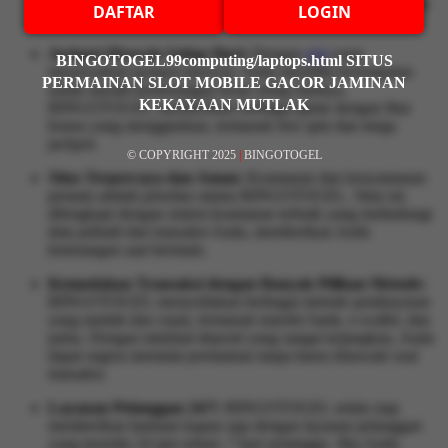
setiap pemain merasakan kemenangan dengan peluang yang
DAFTAR
LOGIN
wajar.
Jackpot Maxwin Setiap Hari:
Dengan
slot
yang
BINGOTOGEL99computing/laptops.html SITUS
menawarkan jackpot maxwin, Anda memiliki kesempatan
PERMAINAN SLOT MOBILE GACOR JAMINAN
untuk meraih kemenangan besar setiap harinya.
KEKAYAAN MUTLAK
BINGOTOGEL memberikan berbagai game dengan fitur
bonus yang menggiurkan, termasuk free spin dan mega
jackpot.
© COPYRIGHT 2025
|
BINGOTOGEL
Situs Terpercaya dan Aman:
Keamanan dan kenyamanan
pemain adalah prioritas utama BINGOTOGEL. Situs ini
dilengkapi dengan sistem keamanan terbaik yang melindungi
data pribadi dan transaksi Anda, memberikan Anda
ketenangan saat bermain.
Kemudahan Transaksi dengan Banyak Pilihan Metode:
BINGOTOGEL menyediakan berbagai metode pembayaran
yang mudah dan cepat, termasuk transfer bank, e-wallet, dan
pulsa. Dengan minimal deposit yang sangat terjangkau, Anda
dapat segera memulai permainan tanpa harus khawatir soal
transaksi.
Layanan Pelanggan 24/7:
BINGOTOGEL selalu siap
memberikan bantuan kapan saja dengan layanan pelanggan
yang tersedia 24 jam sehari, 7 hari seminggu. Jika Anda