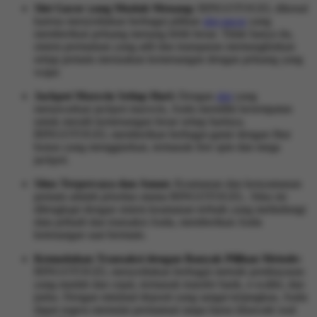
Slot Gacor yang Mudah Menang:
BINGOTOGEL dikenal
karena menyediakan berbagai pilihan
slot gacor
yang
memberikan peluang menang lebih besar. Tidak hanya itu,
sistem permainan yang adil dan transparan memungkinkan
setiap pemain merasakan kemenangan dengan peluang yang
wajar.
Jackpot Maxwin Setiap Hari:
Dengan
slot
yang
menawarkan jackpot maxwin, Anda memiliki kesempatan
untuk meraih kemenangan besar setiap harinya.
BINGOTOGEL memberikan berbagai game dengan fitur
bonus yang menggiurkan, termasuk free spin dan mega
jackpot.
Situs Terpercaya dan Aman:
Keamanan dan kenyamanan
pemain adalah prioritas utama BINGOTOGEL. Situs ini
dilengkapi dengan sistem keamanan terbaik yang melindungi
data pribadi dan transaksi Anda, memberikan Anda
ketenangan saat bermain.
Kemudahan Transaksi dengan Banyak Pilihan Metode:
BINGOTOGEL menyediakan berbagai metode pembayaran
yang mudah dan cepat, termasuk transfer bank, e-wallet, dan
pulsa. Dengan minimal deposit yang sangat terjangkau, Anda
dapat segera memulai permainan tanpa harus khawatir soal