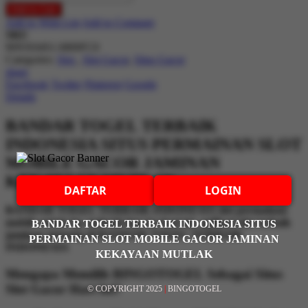
Add to Cart
Add to Wish List
Add to Compare
SKU
90NX04S1-M00FC0
Categories:
Slot
,
Slot Gacor
,
Situs Gacor
share
Facebook
Twitter
Pinterest
Google
Details
BANDAR TOGEL TERBAIK
INDONESIA SITUS PERMAINAN SLOT
MOBILE GACOR JAMINAN
KEKAYAAN MUTLAK
DAFTAR
LOGIN
BANDAR TOGEL TERBAIK INDONESIA slot permainan
mobile untuk hp android dan ios hari ini, aplikasi slot terbaik
BANDAR TOGEL TERBAIK INDONESIA SITUS
jaminan menang di BANDAR TOGEL TERBAIK
PERMAINAN SLOT MOBILE GACOR JAMINAN
INDONESIA
KEKAYAAN MUTLAK
Mengapa Memilih BINGOTOGEL Sebagai Situs
Slot Gacor Hari Ini?
© COPYRIGHT 2025
|
BINGOTOGEL