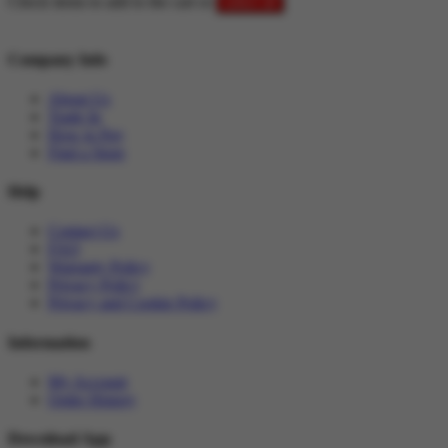
Check items to add to the cart or
select all
Company Info
About Us
Trade In
How to Pay
Find a Store
Help
Contact Us
FAQ
Warranty Policy
Privacy Policy
Privacy and Cookie Policy
Information
My Account
Order History
Download App