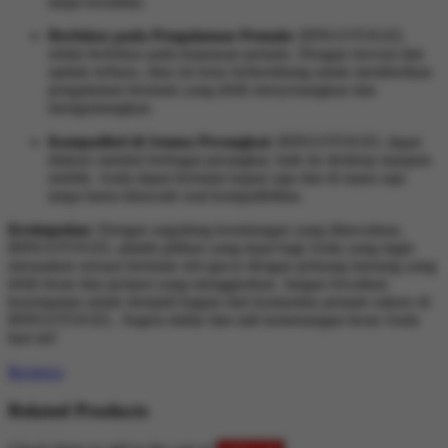
tanpa kesulitan.
Berfokus pada Pengalaman Pemain:
BINGOTOGEL
selalu berfokus pada kepuasan pemain. Dengan inovasi dan
update terbaru, situs ini terus berkembang untuk memberikan
pengalaman bermain yang lebih menyenangkan dan
menguntungkan.
Kompatibel di Semua Perangkat:
BINGOTOGEL dapat
diakses melalui berbagai perangkat, baik itu desktop maupun
mobile. Anda dapat bermain kapan saja dan di mana saja
tanpa harus khawatir soal kompatibilitas.
Kesimpulan:
Dengan segudang keuntungan yang ditawarkan,
BINGOTOGEL adalah pilihan yang tepat bagi Anda yang ingin
merasakan sensasi bermain slot gacor dengan peluang menang yang
lebih besar dan jackpot yang menggiurkan. Jangan lewatkan
kesempatan untuk menjadi bagian dari komunitas pemain sukses di
BINGOTOGEL. Segera daftar dan raih kemenangan besar Anda
hari ini!
Reviews
Related Products