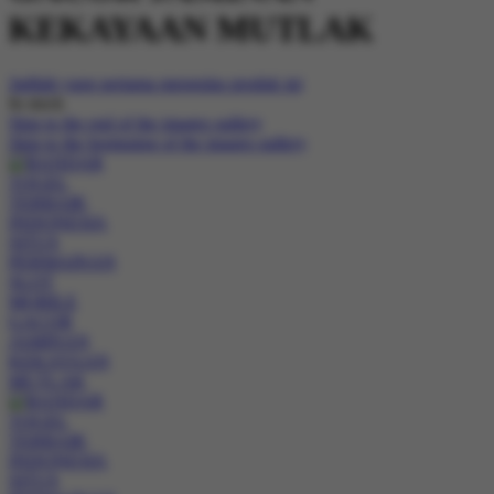
KEKAYAAN MUTLAK
Jadilah yang pertama mengulas produk ini
In stock
Skip to the end of the images gallery
Skip to the beginning of the images gallery