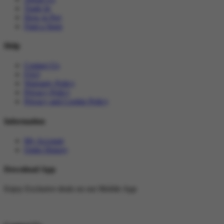
Trade In
How to Pay
Find a Store
Help
Contact Us
FAQ
Warranty Policy
Privacy Policy
Privacy and Cookie Policy
Information
My Account
Order History
Download App
Enjoy Exclusive deals on our Mobile App