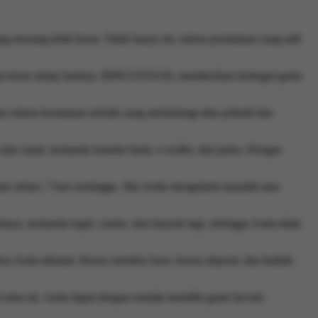
 menang lebih besar. Tidak hanya itu, sistem permainan yang adil
an besar setiap harinya. BINGOTOGEL memberikan berbagai game
sistem keamanan terbaik yang melindungi data pribadi dan
epat, termasuk transfer bank, e-wallet, dan pulsa. Dengan
 sehari, 7 hari seminggu. Jika Anda mengalami masalah atau
a, termasuk togel, casino, dan banyak lagi, sehingga Anda tidak
 Anda nikmati. Bonus member baru, bonus deposit, dan hadiah
situs ini. Anda dapat dengan mudah memilih game favorit,