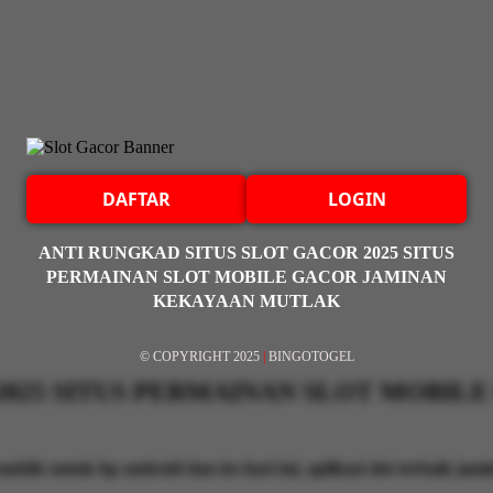
DAFTAR
LOGIN
ANTI RUNGKAD SITUS SLOT GACOR 2025 SITUS
PERMAINAN SLOT MOBILE GACOR JAMINAN
KEKAYAAN MUTLAK
© COPYRIGHT 2025
|
BINGOTOGEL
2025 SITUS PERMAINAN SLOT MOBI
e untuk hp android dan ios hari ini, aplikasi slot terbai