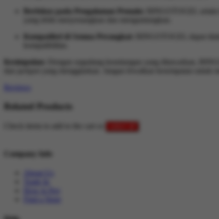
Berfokus pada Pengalaman Pemain:
BINGOTOGEL selalu ber
yang lebih menyenangkan dan menguntungkan.
Kompatibel di Semua Perangkat:
BINGOTOGEL dapat diakses 
kompatibilitas.
Kesimpulan:
Dengan segudang keuntungan yang ditawarkan, BINGOTO
dan jackpot yang menggiurkan. Jangan lewatkan kesempatan untuk m
Reviews
Related Products
Check items to add to the cart or
select all
Company Info
About Us
Trade In
How to Pay
Find a Store
Help