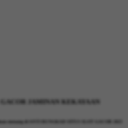
LE GACOR JAMINAN KEKAYAAN
k jaminan menang di ANTI RUNGKAD SITUS SLOT GACOR 2025