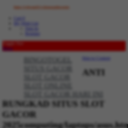
https://rebrand.ly/whatsappbosstoto
Cart
0
My Wish List
Sign In
Register
Toggle Nav
Menu
BINGOTOGEL
Skip to Content
SITUS GACOR
ANTI
SLOT GACOR
SLOT ONLINE
SLOT GACOR HARI INI
RUNGKAD SITUS SLOT
GACOR
2025computing/laptops/asus.ht