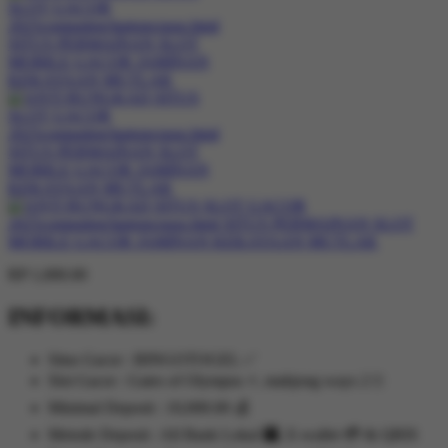
RP 1,000.00
INFORMASI:
Situs Gacor : BINGOTOGEL ✅
Slot Gacor : Gates of Olympus ⚡, mahjong ways 2 🀄
Minimal Deposit : 10,000.00 💰
Metode Deposit : All Bank Lokal 🏧, E-wallet 💳 & QRIS