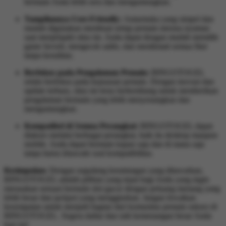
bermain Anda lebih seru dan menguntungkan.
Tampilannya User-Friendly:
Antarmuka yang simpel dan
mudah digunakan membuat setiap pemain merasa nyaman
saat menjelajahi situs ini. Anda dapat dengan mudah memilih
game favorit, mengecek saldo, dan menikmati semua fitur
tanpa kesulitan.
Berfokus pada Pengalaman Pemain:
BINGOTOGEL
selalu berfokus pada kepuasan pemain. Dengan inovasi dan
update terbaru, situs ini terus berkembang untuk memberikan
pengalaman bermain yang lebih menyenangkan dan
menguntungkan.
Kompatibel di Semua Perangkat:
BINGOTOGEL dapat
diakses melalui berbagai perangkat, baik itu desktop maupun
mobile. Anda dapat bermain kapan saja dan di mana saja
tanpa harus khawatir soal kompatibilitas.
Kesimpulan:
Dengan segudang keuntungan yang ditawarkan,
BINGOTOGEL adalah pilihan yang tepat bagi Anda yang ingin
merasakan sensasi bermain slot gacor dengan peluang menang yang
lebih besar dan jackpot yang menggiurkan. Jangan lewatkan
kesempatan untuk menjadi bagian dari komunitas pemain sukses di
BINGOTOGEL. Segera daftar dan raih kemenangan besar Anda
hari ini!