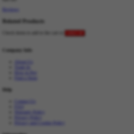
Reviews
Related Products
Check items to add to the cart or
select all
Company Info
About Us
Trade In
How to Pay
Find a Store
Help
Contact Us
FAQ
Warranty Policy
Privacy Policy
Privacy and Cookie Policy