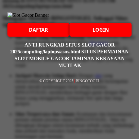
menang di ANTI RUNGKAD SITUS SLOT GACOR
2025computing/laptops/asus.html
Mengapa Memilih BINGOTOGEL Sebagai Situs
Slot Gacor Hari Ini?
DAFTAR
LOGIN
Slot Gacor yang Mudah Menang:
BINGOTOGEL dikenal
karena menyediakan berbagai pilihan
slot gacor
yang
ANTI RUNGKAD SITUS SLOT GACOR
memberikan peluang menang lebih besar. Tidak hanya itu,
2025computing/laptops/asus.html SITUS PERMAINAN
sistem permainan yang adil dan transparan memungkinkan
SLOT MOBILE GACOR JAMINAN KEKAYAAN
setiap pemain merasakan kemenangan dengan peluang yang
wajar.
MUTLAK
Jackpot Maxwin Setiap Hari:
Dengan
slot
yang
menawarkan jackpot maxwin, Anda memiliki kesempatan
© COPYRIGHT 2025
|
BINGOTOGEL
untuk meraih kemenangan besar setiap harinya.
BINGOTOGEL memberikan berbagai game dengan fitur
bonus yang menggiurkan, termasuk free spin dan mega
jackpot.
Situs Terpercaya dan Aman:
Keamanan dan kenyamanan
pemain adalah prioritas utama BINGOTOGEL. Situs ini
dilengkapi dengan sistem keamanan terbaik yang melindungi
data pribadi dan transaksi Anda, memberikan Anda
ketenangan saat bermain.