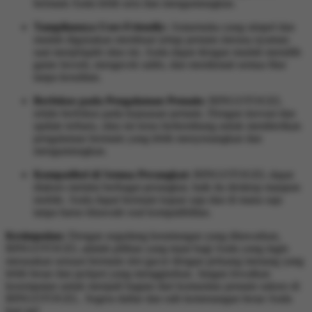
bermain Anda lebih seru dan menguntungkan.
Tampilannya User-Friendly:
Antarmuka yang simpel dan
mudah digunakan membuat setiap pemain merasa nyaman
saat menjelajahi situs ini. Anda dapat dengan mudah memilih
game favorit, mengecek saldo, dan menikmati semua fitur
tanpa kesulitan.
Berfokus pada Pengalaman Pemain:
BINGOTOGEL
selalu berfokus pada kepuasan pemain. Dengan inovasi dan
update terbaru, situs ini terus berkembang untuk memberikan
pengalaman bermain yang lebih menyenangkan dan
menguntungkan.
Kompatibel di Semua Perangkat:
BINGOTOGEL dapat
diakses melalui berbagai perangkat, baik itu desktop maupun
mobile. Anda dapat bermain kapan saja dan di mana saja
tanpa harus khawatir soal kompatibilitas.
Kesimpulan:
Dengan segudang keuntungan yang ditawarkan,
BINGOTOGEL adalah pilihan yang tepat bagi Anda yang ingin
merasakan sensasi bermain slot gacor dengan peluang menang yang
lebih besar dan jackpot yang menggiurkan. Jangan lewatkan
kesempatan untuk menjadi bagian dari komunitas pemain sukses di
BINGOTOGEL. Segera daftar dan raih kemenangan besar Anda
hari ini!