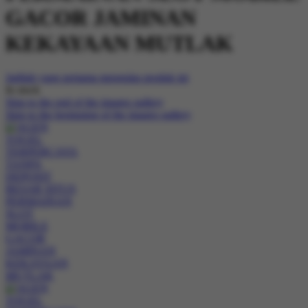
GACOR JAMINAN
KEKAYAAN MUTLAK
Jadilah yang pertama mengulas produk ini
In stock
Skip to the end of the images gallery
Skip to the beginning of the images gallery