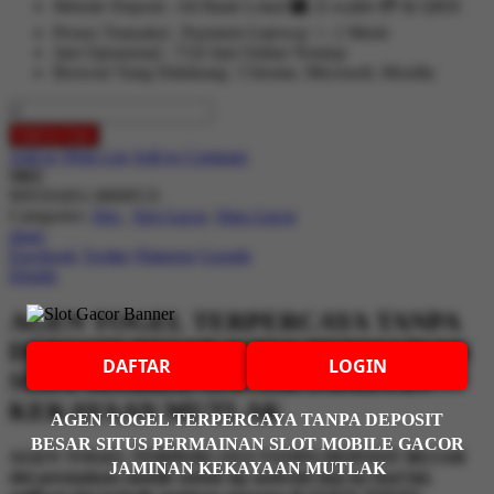
Metode Deposit : All Bank Lokal 🏧, E-wallet 💳 & QRIS
Proses Transaksi : Payment Gateway +- 1 Menit
Jam Oprasional : 7/24 Jam Online Nontop
Browser Yang Didukung : Chrome, Microsoft, Mozilla
Add to Cart
Add to Wish List
Add to Compare
SKU
90NX04S1-M00FC0
Categories:
Slot
,
Slot Gacor
,
Situs Gacor
share
Facebook
Twitter
Pinterest
Google
Details
AGEN TOGEL TERPERCAYA TANPA
DEPOSIT BESAR SITUS PERMAINAN
DAFTAR
LOGIN
SLOT MOBILE GACOR JAMINAN
KEKAYAAN MUTLAK
AGEN TOGEL TERPERCAYA TANPA DEPOSIT
BESAR SITUS PERMAINAN SLOT MOBILE GACOR
AGEN TOGEL TERPERCAYA TANPA DEPOSIT BESAR
JAMINAN KEKAYAAN MUTLAK
slot permainan mobile untuk hp android dan ios hari ini,