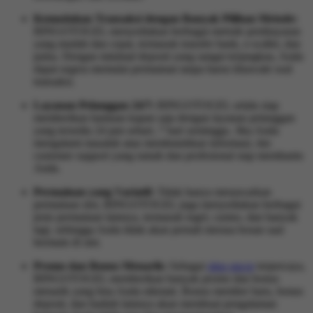
Kemudahan Transaksi dengan Banyak Pilihan Metode:
BINGOTOGEL menyediakan berbagai metode pembayaran
yang mudah dan cepat, termasuk transfer bank, e-wallet, dan
pulsa. Dengan minimal deposit yang sangat terjangkau, Anda
dapat segera memulai permainan tanpa harus khawatir soal
transaksi.
Layanan Pelanggan 24/7:
BINGOTOGEL selalu siap
memberikan bantuan kapan saja dengan layanan pelanggan
yang tersedia 24 jam sehari, 7 hari seminggu. Jika Anda
mengalami masalah atau membutuhkan informasi, tim
customer support yang ramah dan profesional siap membantu
Anda.
Permainan yang Variatif:
Tidak hanya menawarkan
permainan slot, BINGOTOGEL juga menyediakan berbagai
jenis permainan lainnya, termasuk togel, casino, dan banyak
lagi, sehingga Anda tidak akan pernah merasa bosan saat
bermain di sini.
Promo dan Bonus Menarik:
Sebagai
situs gacor
terpercaya,
BINGOTOGEL memberikan banyak promo dan bonus
menarik yang bisa Anda nikmati. Bonus member baru, bonus
deposit, dan hadiah lainnya akan membuat pengalaman