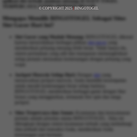
aplikasi slot terbaik jaminan menang di AGEN TOGEL
TERPERCAYA TANPA DEPOSIT BESAR
© COPYRIGHT 2025
|
BINGOTOGEL
Mengapa Memilih BINGOTOGEL Sebagai Situs
Slot Gacor Hari Ini?
Slot Gacor yang Mudah Menang:
BINGOTOGEL dikenal
karena menyediakan berbagai pilihan
slot gacor
yang
memberikan peluang menang lebih besar. Tidak hanya itu,
sistem permainan yang adil dan transparan memungkinkan
setiap pemain merasakan kemenangan dengan peluang yang
wajar.
Jackpot Maxwin Setiap Hari:
Dengan
slot
yang
menawarkan jackpot maxwin, Anda memiliki kesempatan
untuk meraih kemenangan besar setiap harinya.
BINGOTOGEL memberikan berbagai game dengan fitur
bonus yang menggiurkan, termasuk free spin dan mega
jackpot.
Situs Terpercaya dan Aman:
Keamanan dan kenyamanan
pemain adalah prioritas utama BINGOTOGEL. Situs ini
dilengkapi dengan sistem keamanan terbaik yang melindungi
data pribadi dan transaksi Anda, memberikan Anda
ketenangan saat bermain.