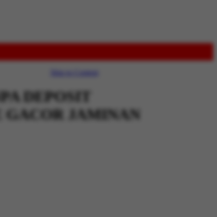
NLINE
Skip to Content
PA DEPOSIT
LE GACOR JAMINAN