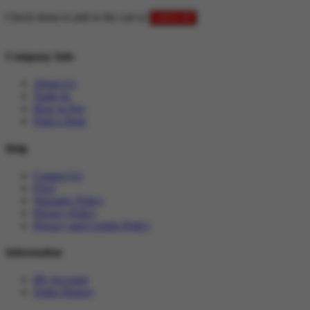
Check items to add to the cart or
select all
Company Info
About Us
Trade In
How to Pay
Find a Store
Help
Contact Us
FAQ
Warranty Policy
Privacy Policy
Privacy and Cookie Policy
Information
My Account
Order History