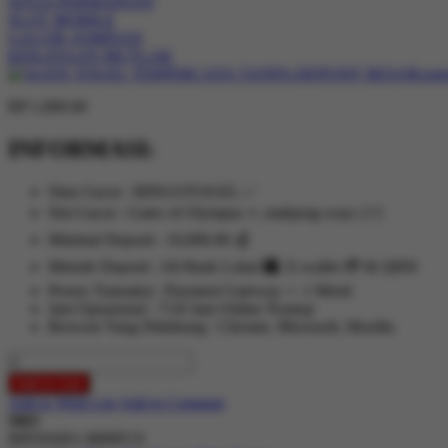
RP 1,000.00
INFORMASI:
Situs Gacor : BINGOTOGEL ✅
Slot Gacor : Gates of Olympus ⚡, mahjong ways 2 🀄
Minimal Deposit : 10,000.00 💰
Metode Deposit : All Bank Lokal 🏧, E-wallet 💳 & QRIS
Proses Transaksi : Payment Gateway +- 1 Menit
Jam Oprasional : 7/24 Jam Online Nontop
Browser Yang Didukung : Chrome, Microsoft, Mozilla
Add to Cart
Add to Wish List
Add to Compare
SKU
90NX04S1-M00FC0