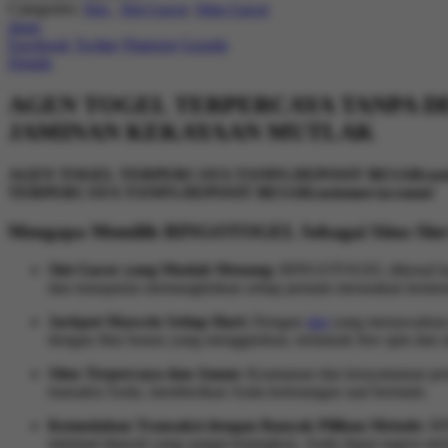
Categories:
Slot
,
Slot Gacor
,
Situs Gacor
share
Facebook
Twitter
Pinterest
Google
Details
AGEN TOGEL TERPERCAYA TANPA DEP
JAMINAN KEKAYAAN MUTLAK
AGEN TOGEL TERPERCAYA TANPA DEPOSIT BESARcustomer/accou
TERPERCAYA TANPA DEPOSIT BESARcustomer/account/
Mengapa Memilih BINGOTOGEL Sebagai Situs Slot 
Slot Gacor yang Mudah Menang:
BINGOTOGEL dikenal kar
dan transparan memungkinkan setiap pemain merasakan kemen
Jackpot Maxwin Setiap Hari:
Dengan
slot
yang menawarkan 
dengan fitur bonus yang menggiurkan, termasuk free spin dan 
Situs Terpercaya dan Aman:
Keamanan dan kenyamanan pemai
transaksi Anda, memberikan Anda ketenangan saat bermain.
Kemudahan Transaksi dengan Banyak Pilihan Metode:
BI
minimal deposit yang sangat terjangkau, Anda dapat segera mem