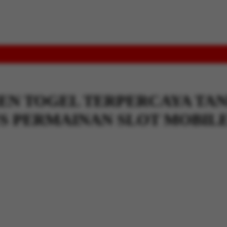
COR
SLOT GACOR
SLOT O
EN TOGEL TERPERCAYA TAN
SITUS PERMAINAN SLOT MOBI