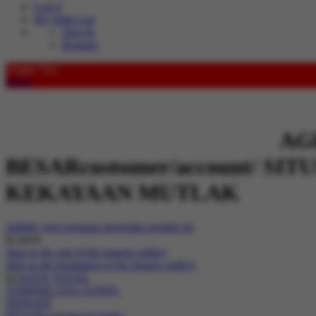
Cart
0
My Wish List
Sign In
Register
Toggle Nav
Menu
BINGOTOGEL
SITUS GA
SLOT GACOR HARI INI
AG
BESARcustomer/account/ 
KEKAYAAN MUTLAK
Jadilah yang pertama mengulas produk ini
In stock
Skip to the end of the images gallery
Skip to the beginning of the images gallery