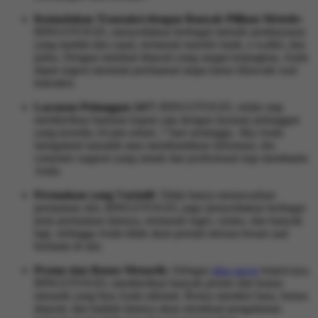
Kemudahan Transaksi dengan Banyak Pilihan Metode:
BINGOTOGEL menyediakan berbagai metode pembayaran
yang mudah dan cepat, termasuk transfer bank, e-wallet, dan
pulsa. Dengan minimal deposit yang sangat terjangkau, Anda
dapat segera memulai permainan tanpa harus khawatir soal
transaksi.
Layanan Pelanggan 24/7:
BINGOTOGEL selalu siap
memberikan bantuan kapan saja dengan layanan pelanggan
yang tersedia 24 jam sehari, 7 hari seminggu. Jika Anda
mengalami masalah atau membutuhkan informasi, tim
customer support yang ramah dan profesional siap membantu
Anda.
Permainan yang Variatif:
Tidak hanya menawarkan
permainan slot, BINGOTOGEL juga menyediakan berbagai
jenis permainan lainnya, termasuk togel, casino, dan banyak
lagi, sehingga Anda tidak akan pernah merasa bosan saat
bermain di sini.
Promo dan Bonus Menarik:
Sebagai
situs gacor
terpercaya,
BINGOTOGEL memberikan banyak promo dan bonus
menarik yang bisa Anda nikmati. Bonus member baru, bonus
deposit, dan hadiah lainnya akan membuat pengalaman