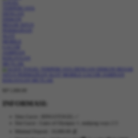
RP 1,000.00
INFORMASI:
Situs Gacor : BINGOTOGEL ✅
Slot Gacor : Gates of Olympus ⚡, mahjong ways 2 🀄
Minimal Deposit : 10,000.00 💰