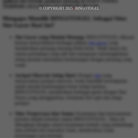
aplikasi slot terbaik jaminan menang di AGEN TOGEL
TERPERCAYA DENGAN DISKON BESAR
© COPYRIGHT 2025
|
BINGOTOGEL
Mengapa Memilih BINGOTOGEL Sebagai Situs
Slot Gacor Hari Ini?
Slot Gacor yang Mudah Menang:
BINGOTOGEL dikenal
karena menyediakan berbagai pilihan
slot gacor
yang
memberikan peluang menang lebih besar. Tidak hanya itu,
sistem permainan yang adil dan transparan memungkinkan
setiap pemain merasakan kemenangan dengan peluang yang
wajar.
Jackpot Maxwin Setiap Hari:
Dengan
slot
yang
menawarkan jackpot maxwin, Anda memiliki kesempatan
untuk meraih kemenangan besar setiap harinya.
BINGOTOGEL memberikan berbagai game dengan fitur
bonus yang menggiurkan, termasuk free spin dan mega
jackpot.
Situs Terpercaya dan Aman:
Keamanan dan kenyamanan
pemain adalah prioritas utama BINGOTOGEL. Situs ini
dilengkapi dengan sistem keamanan terbaik yang melindungi
data pribadi dan transaksi Anda, memberikan Anda
ketenangan saat bermain.