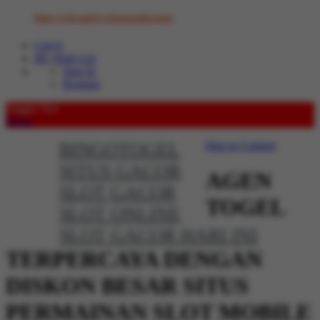
https://rebrand.ly/whatsappbosstoto
Cart
0
My Wish List
Sign In
Register
Toggle Nav
Menu
BINGOTOGEL
Skip to Content
SITUS GACOR
AGEN
SLOT GACOR
TOGEL
SLOT ONLINE
SLOT GACOR HARI INI
TERPERCAYA DENGAN
DISKON BESAR SITUS
PERMAINAN SLOT MOBILE