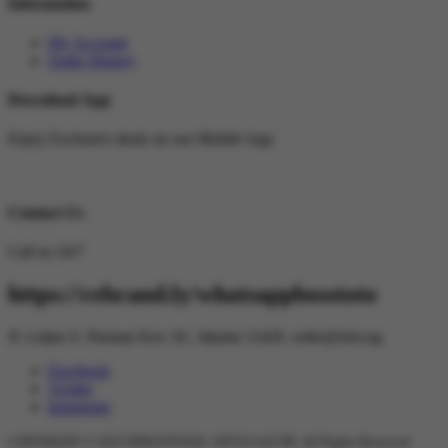
Information
My Account
Order History
Download App
Enjoy Exclusive deals on our Mobile App
Contact Us
Call us 24/7
https://rebrand.ly/whatsappbosstoto
Jl. Letjen S. Parman Kav. 81, Jakarta 11420.
order@slot.ng
Facebook
Twitter
Instagram
COPYRIGHT © 2025 BINGOTOGEL SITUS GACOR. All Rights Reserved