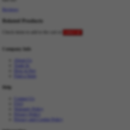
Reviews
Related Products
Check items to add to the cart or
select all
Company Info
About Us
Trade In
How to Pay
Find a Store
Help
Contact Us
FAQ
Warranty Policy
Privacy Policy
Privacy and Cookie Policy