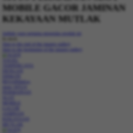
MOBILE GACOR JAMINAN
KEKAYAAN MUTLAK
Jadilah yang pertama mengulas produk ini
In stock
Skip to the end of the images gallery
Skip to the beginning of the images gallery