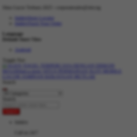
Situs Gacor Terbaru 2025 :
corporatesales@slot.ng
hidden
Store Locator
hidden
Track Your Order
Language
Default Store View
Android
Toggle Nav
Search
Search
Search
hidden
Call us 24/7