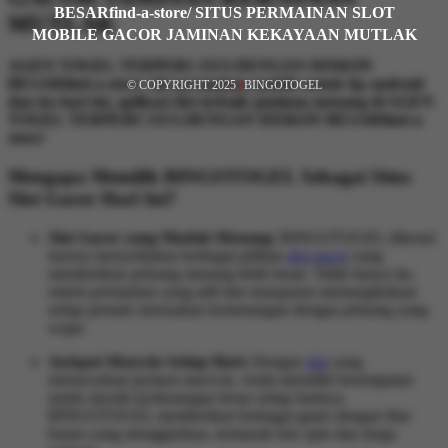
BESARfind-a-store/ SITUS PERMAINAN SLOT
MUTLAK
MOBILE GACOR JAMINAN KEKAYAAN MUTLAK
AGEN TOGEL TERPERCAYA DENGAN DISKON
BESARfind-a-store/ slot permainan mobile untuk hp android
© COPYRIGHT 2025
|
BINGOTOGEL
dan ios hari ini, aplikasi slot terbaik jaminan menang di AGEN
TOGEL TERPERCAYA DENGAN DISKON BESARfind-a-
store/
Mengapa Memilih BINGOTOGEL Sebagai Situs
Slot Gacor Hari Ini?
Slot Gacor yang Mudah Menang:
BINGOTOGEL dikenal
karena menyediakan berbagai pilihan
slot gacor
yang
memberikan peluang menang lebih besar. Tidak hanya itu,
sistem permainan yang adil dan transparan memungkinkan
setiap pemain merasakan kemenangan dengan peluang yang
wajar.
Jackpot Maxwin Setiap Hari:
Dengan
slot
yang
menawarkan jackpot maxwin, Anda memiliki kesempatan
untuk meraih kemenangan besar setiap harinya.
BINGOTOGEL memberikan berbagai game dengan fitur
bonus yang menggiurkan, termasuk free spin dan mega