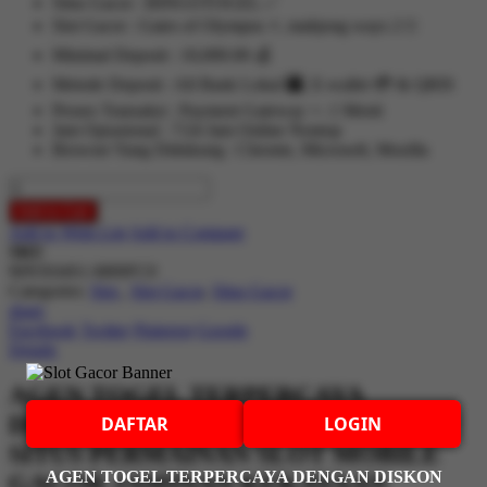
Situs Gacor : BINGOTOGEL ✅
Slot Gacor : Gates of Olympus ⚡, mahjong ways 2 🀄
Minimal Deposit : 10,000.00 💰
Metode Deposit : All Bank Lokal 🏧, E-wallet 💳 & QRIS
Proses Transaksi : Payment Gateway +- 1 Menit
Jam Oprasional : 7/24 Jam Online Nontop
Browser Yang Didukung : Chrome, Microsoft, Mozilla
Add to Cart
Add to Wish List
Add to Compare
SKU
90NX04S1-M00FC0
Categories:
Slot
,
Slot Gacor
,
Situs Gacor
share
Facebook
Twitter
Pinterest
Google
Details
AGEN TOGEL TERPERCAYA
DENGAN DISKON BESARfind-a-store/
DAFTAR
LOGIN
SITUS PERMAINAN SLOT MOBILE
AGEN TOGEL TERPERCAYA DENGAN DISKON
GACOR JAMINAN KEKAYAAN