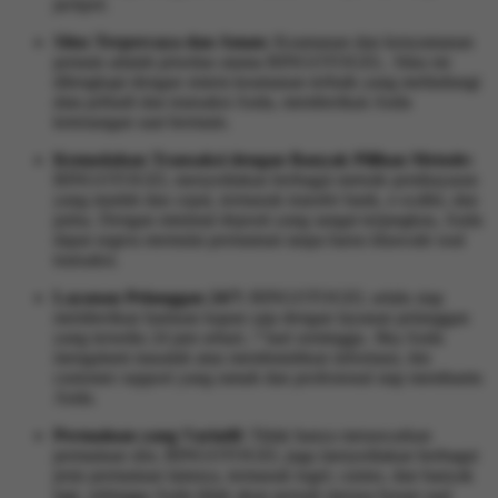
jackpot.
Situs Terpercaya dan Aman:
Keamanan dan kenyamanan
pemain adalah prioritas utama BINGOTOGEL. Situs ini
dilengkapi dengan sistem keamanan terbaik yang melindungi
data pribadi dan transaksi Anda, memberikan Anda
ketenangan saat bermain.
Kemudahan Transaksi dengan Banyak Pilihan Metode:
BINGOTOGEL menyediakan berbagai metode pembayaran
yang mudah dan cepat, termasuk transfer bank, e-wallet, dan
pulsa. Dengan minimal deposit yang sangat terjangkau, Anda
dapat segera memulai permainan tanpa harus khawatir soal
transaksi.
Layanan Pelanggan 24/7:
BINGOTOGEL selalu siap
memberikan bantuan kapan saja dengan layanan pelanggan
yang tersedia 24 jam sehari, 7 hari seminggu. Jika Anda
mengalami masalah atau membutuhkan informasi, tim
customer support yang ramah dan profesional siap membantu
Anda.
Permainan yang Variatif:
Tidak hanya menawarkan
permainan slot, BINGOTOGEL juga menyediakan berbagai
jenis permainan lainnya, termasuk togel, casino, dan banyak
lagi, sehingga Anda tidak akan pernah merasa bosan saat