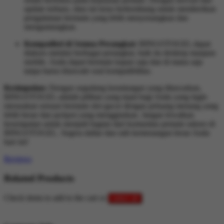
update terbaru, situs ini terus berkembang untuk memberikan
pengalaman bermain yang lebih menyenangkan dan
menguntungkan.
Kompatibel di Semua Perangkat:
BINGOTOGEL dapat
diakses melalui berbagai perangkat, baik itu desktop maupun
mobile. Anda dapat bermain kapan saja dan di mana saja
tanpa harus khawatir soal kompatibilitas.
Kesimpulan:
Dengan segudang keuntungan yang ditawarkan,
BINGOTOGEL adalah pilihan yang tepat bagi Anda yang ingin
merasakan sensasi bermain slot gacor dengan peluang menang yang
lebih besar dan jackpot yang menggiurkan. Jangan lewatkan
kesempatan untuk menjadi bagian dari komunitas pemain sukses di
BINGOTOGEL. Segera daftar dan raih kemenangan besar Anda
hari ini!
Reviews
Related Products
Check items to add to the cart or
select all