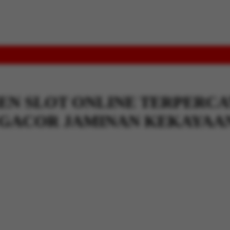
COR
SLOT GACOR
SLOT O
EN SLOT ONLINE TERPERCAYAw
 GACOR JAMINAN KEKAYAA