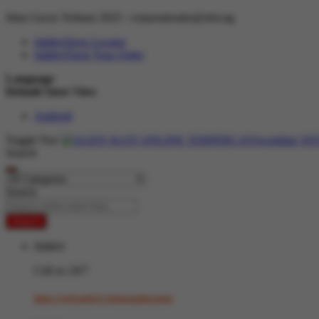
Situs Gacor Terbaru 2025 :
corporatesales@slot.ng
hidden
Store Locator
hidden
Track Your Order
Language
Default Store View
Android
Toggle Nav
Search
Search
Search
hidden
Call us 24/7
https://rebrand.ly/whatsappbosstoto