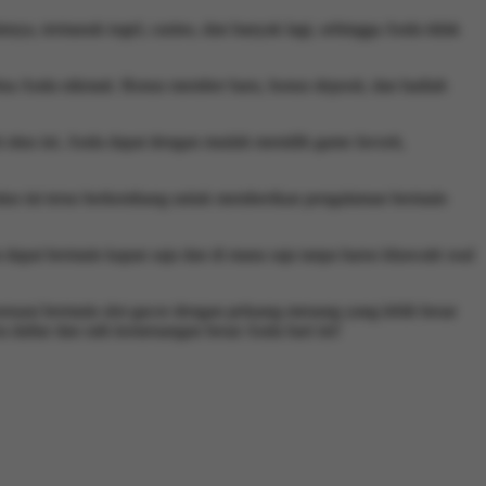
a, termasuk togel, casino, dan banyak lagi, sehingga Anda tidak
 Anda nikmati. Bonus member baru, bonus deposit, dan hadiah
situs ini. Anda dapat dengan mudah memilih game favorit,
tus ini terus berkembang untuk memberikan pengalaman bermain
apat bermain kapan saja dan di mana saja tanpa harus khawatir soal
asi bermain slot gacor dengan peluang menang yang lebih besar
aftar dan raih kemenangan besar Anda hari ini!