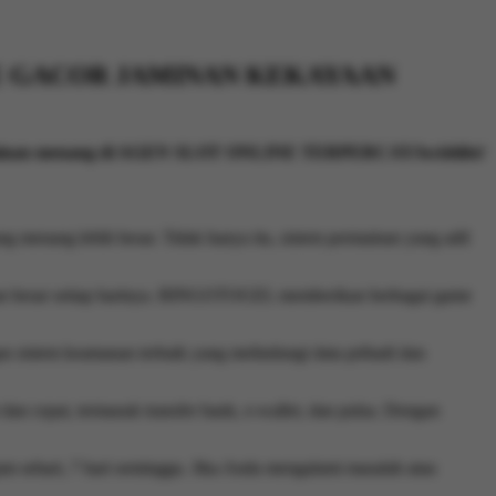
LE GACOR JAMINAN KEKAYAAN
ik jaminan menang di AGEN SLOT ONLINE TERPERCAYAwishlist/
 menang lebih besar. Tidak hanya itu, sistem permainan yang adil
an besar setiap harinya. BINGOTOGEL memberikan berbagai game
sistem keamanan terbaik yang melindungi data pribadi dan
epat, termasuk transfer bank, e-wallet, dan pulsa. Dengan
 sehari, 7 hari seminggu. Jika Anda mengalami masalah atau