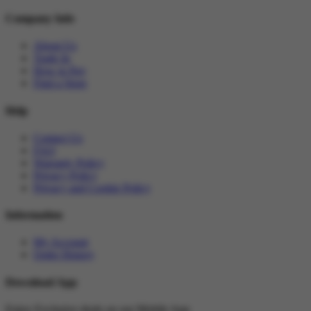
Company Info
About Us
Trade In
How to Pay
Find a Store
Help
Contact Us
FAQ
Warranty Policy
Privacy Policy
Privacy and Cookie Policy
Information
My Account
Order History
Download App
Enjoy Exclusive deals on our Mobile App