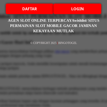
DAFTAR
LOGIN
hlist/ SITUS PERMAINAN SLOT MOBI
AGEN SLOT ONLINE TERPERCAYAwishlist/ SITUS
PERMAINAN SLOT MOBILE GACOR JAMINAN
KEKAYAAN MUTLAK
le untuk hp android dan ios hari ini, aplikasi slot terba
Gacor Hari Ini?
© COPYRIGHT 2025
|
BINGOTOGEL
ena menyediakan berbagai pilihan
slot gacor
yang memberikan peluang
angan dengan peluang yang wajar.
jackpot maxwin, Anda memiliki kesempatan untuk meraih kemenang
mega jackpot.
n adalah prioritas utama BINGOTOGEL. Situs ini dilengkapi dengan 
NGOTOGEL menyediakan berbagai metode pembayaran yang mudah dan c
ulai permainan tanpa harus khawatir soal transaksi.
n bantuan kapan saja dengan layanan pelanggan yang tersedia 24 jam
 profesional siap membantu Anda.