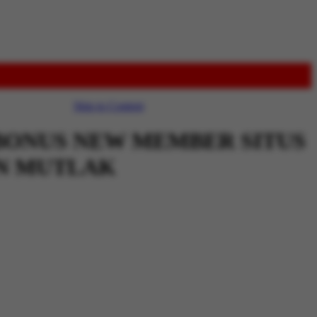
NLINE
Skip to Content
 BONUS NEW MEMBER SITUS
N MUTLAK