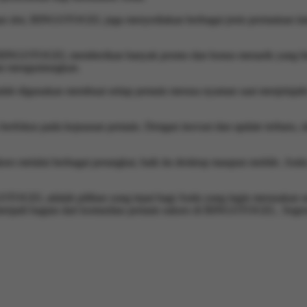
 slot, BINGOTOGEL juga menyediakan berbagai jenis permainan lainny
 BINGOTOGEL memberikan banyak promo dan bonus menarik yang bisa
an menguntungkan.
ah digunakan membuat setiap pemain merasa nyaman saat menjelajahi 
fokus pada kepuasan pemain. Dengan inovasi dan update terbaru, si
melalui berbagai perangkat, baik itu desktop maupun mobile. Anda d
GEL adalah pilihan yang tepat bagi Anda yang ingin merasakan sens
enjadi bagian dari komunitas pemain sukses di BINGOTOGEL. Segera d