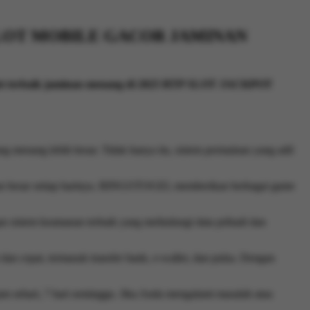
SLOT MOBILE GACOR JAMINAN
ot terbaik jaminan menang di 2025 RTP SLOT JACKPOT
 menang lebih besar. Tidak hanya itu, sistem permainan yang adil
an besar setiap harinya. BINGOTOGEL memberikan berbagai game
sistem keamanan terbaik yang melindungi data pribadi dan
epat, termasuk transfer bank, e-wallet, dan pulsa. Dengan
 sehari, 7 hari seminggu. Jika Anda mengalami masalah atau