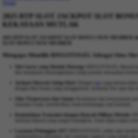
Details
2025 RTP SLOT JACKPOT SLOT BON
KEKAYAAN MUTLAK
2025 RTP SLOT JACKPOT SLOT BONUS NEW MEMBER slot permai
SLOT BONUS NEW MEMBER
Mengapa Memilih BINGOTOGEL Sebagai Situs Slot 
Slot Gacor yang Mudah Menang:
BINGOTOGEL dikenal kar
dan transparan memungkinkan setiap pemain merasakan kemen
Jackpot Maxwin Setiap Hari:
Dengan
slot
yang menawarkan 
dengan fitur bonus yang menggiurkan, termasuk free spin dan 
Situs Terpercaya dan Aman:
Keamanan dan kenyamanan pemai
transaksi Anda, memberikan Anda ketenangan saat bermain.
Kemudahan Transaksi dengan Banyak Pilihan Metode:
BI
minimal deposit yang sangat terjangkau, Anda dapat segera mem
Layanan Pelanggan 24/7:
BINGOTOGEL selalu siap memberika
membutuhkan informasi, tim customer support yang ramah dan