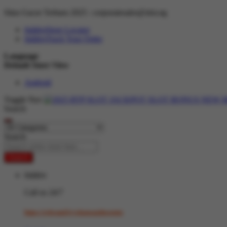
Situs Gacor Terbaru 2025 :
corporatesales@slot.ng
hidden
Store Locator
hidden
Track Your Order
Language
Default Store View
Android
Toggle Nav
Search
Search
Search
hidden
Call us 24/7
https://rebrand.ly/whatsappbosstoto