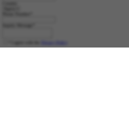
Country
Phone Number
*
Inquiry Message
*
*
I agree with the
Privacy Policy