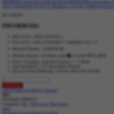
RP 1,000.00
INFORMASI:
Situs Gacor : BINGOTOGEL ✅
Slot Gacor : Gates of Olympus ⚡, mahjong ways 2 🀄
Minimal Deposit : 10,000.00 💰
Metode Deposit : All Bank Lokal 🏧, E-wallet 💳 & QRIS
Proses Transaksi : Payment Gateway +- 1 Menit
Jam Oprasional : 7/24 Jam Online Nontop
Browser Yang Didukung : Chrome, Microsoft, Mozilla
Add to Cart
Add to Wish List
Add to Compare
SKU
90NX04S1-M00FC0
Categories:
Slot
,
Slot Gacor
,
Situs Gacor
share
Facebook
Twitter
Pinterest
Google