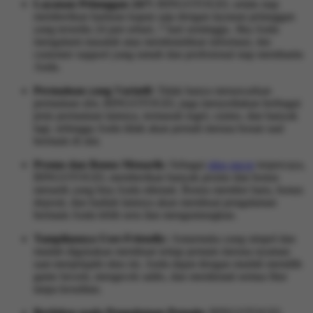
Layanan Pelanggan 24/7:
BINGOTOGEL selalu siap
memberikan bantuan kapan saja dengan layanan pelanggan
yang tersedia 24 jam sehari, 7 hari seminggu. Jika Anda
mengalami masalah atau membutuhkan informasi, tim
customer support yang ramah dan profesional siap membantu
Anda.
Permainan yang Variatif:
Tidak hanya menawarkan
permainan slot, BINGOTOGEL juga menyediakan berbagai
jenis permainan lainnya, termasuk togel, casino, dan banyak
lagi, sehingga Anda tidak akan pernah merasa bosan saat
bermain di sini.
Promo dan Bonus Menarik:
Sebagai
situs gacor
terpercaya,
BINGOTOGEL memberikan banyak promo dan bonus
menarik yang bisa Anda nikmati. Bonus member baru, bonus
deposit, dan hadiah lainnya akan membuat pengalaman
bermain Anda lebih seru dan menguntungkan.
Tampilannya User-Friendly:
Antarmuka yang simpel dan
mudah digunakan membuat setiap pemain merasa nyaman
saat menjelajahi situs ini. Anda dapat dengan mudah memilih
game favorit, mengecek saldo, dan menikmati semua fitur
tanpa kesulitan.
Berfokus pada Pengalaman Pemain:
BINGOTOGEL