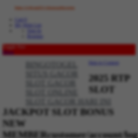
https://rebrand.ly/whatsappbosstoto
Cart
0
My Wish List
Sign In
Register
Toggle Nav
Menu
BINGOTOGEL
Skip to Content
SITUS GACOR
2025 RTP
SLOT GACOR
SLOT
SLOT ONLINE
SLOT GACOR HARI INI
JACKPOT SLOT BONUS
NEW
MEMBERcustomer/account/l