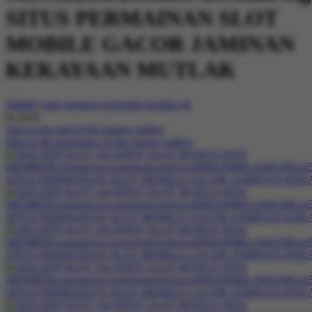
SITUS PERMAINAN SLOT
MOBILE GACOR JAMINAN
KEKAYAAN MUTLAK
Jadilah yang pertama mengulas produk ini
In stock
Skip to the end of the images gallery
Skip to the beginning of the images gallery