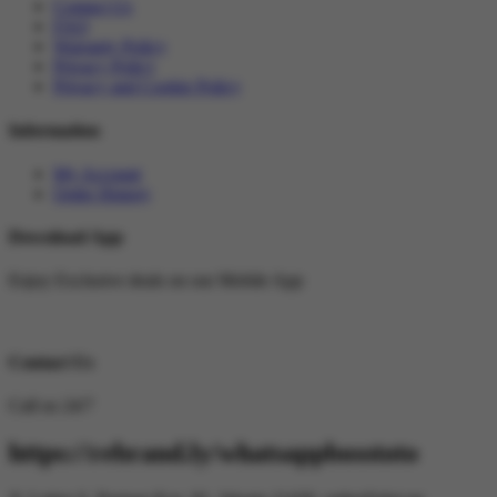
Contact Us
FAQ
Warranty Policy
Privacy Policy
Privacy and Cookie Policy
Information
My Account
Order History
Download App
Enjoy Exclusive deals on our Mobile App
Contact Us
Call us 24/7
https://rebrand.ly/whatsappbosstoto