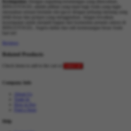
Kesimpulan:
Dengan segudang keuntungan yang ditawarkan,
BINGOTOGEL adalah pilihan yang tepat bagi Anda yang ingin
merasakan sensasi bermain slot gacor dengan peluang menang yang
lebih besar dan jackpot yang menggiurkan. Jangan lewatkan
kesempatan untuk menjadi bagian dari komunitas pemain sukses di
BINGOTOGEL. Segera daftar dan raih kemenangan besar Anda
hari ini!
Reviews
Related Products
Check items to add to the cart or
select all
Company Info
About Us
Trade In
How to Pay
Find a Store
Help