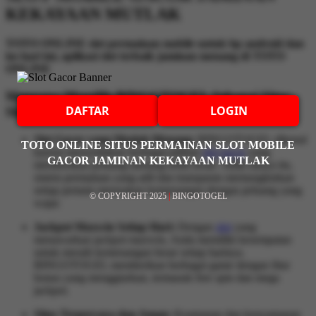
KEKAYAAN MUTLAK
TOTO ONLINE slot permainan mobile untuk hp android dan
ios hari ini, aplikasi slot terbaik jaminan menang di TOTO
ONLINE
Mengapa Memilih BINGOTOGEL Sebagai Situs
DAFTAR
LOGIN
Slot Gacor Hari Ini?
Slot Gacor yang Mudah Menang:
BINGOTOGEL dikenal
TOTO ONLINE SITUS PERMAINAN SLOT MOBILE
karena menyediakan berbagai pilihan
slot gacor
yang
GACOR JAMINAN KEKAYAAN MUTLAK
memberikan peluang menang lebih besar. Tidak hanya itu,
sistem permainan yang adil dan transparan memungkinkan
setiap pemain merasakan kemenangan dengan peluang yang
© COPYRIGHT 2025
|
BINGOTOGEL
wajar.
Jackpot Maxwin Setiap Hari:
Dengan
slot
yang
menawarkan jackpot maxwin, Anda memiliki kesempatan
untuk meraih kemenangan besar setiap harinya.
BINGOTOGEL memberikan berbagai game dengan fitur
bonus yang menggiurkan, termasuk free spin dan mega
jackpot.
Situs Terpercaya dan Aman:
Keamanan dan kenyamanan