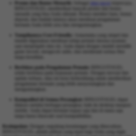
Promo dan Bonus Menarik:
Sebagai
situs gacor
terpercaya,
BINGOTOGEL memberikan banyak promo dan bonus
menarik yang bisa Anda nikmati. Bonus member baru, bonus
deposit, dan hadiah lainnya akan membuat pengalaman
bermain Anda lebih seru dan menguntungkan.
Tampilannya User-Friendly:
Antarmuka yang simpel dan
mudah digunakan membuat setiap pemain merasa nyaman
saat menjelajahi situs ini. Anda dapat dengan mudah memilih
game favorit, mengecek saldo, dan menikmati semua fitur
tanpa kesulitan.
Berfokus pada Pengalaman Pemain:
BINGOTOGEL
selalu berfokus pada kepuasan pemain. Dengan inovasi dan
update terbaru, situs ini terus berkembang untuk memberikan
pengalaman bermain yang lebih menyenangkan dan
menguntungkan.
Kompatibel di Semua Perangkat:
BINGOTOGEL dapat
diakses melalui berbagai perangkat, baik itu desktop maupun
mobile. Anda dapat bermain kapan saja dan di mana saja
tanpa harus khawatir soal kompatibilitas.
Kesimpulan:
Dengan segudang keuntungan yang ditawarkan,
BINGOTOGEL adalah pilihan yang tepat bagi Anda yang ingin