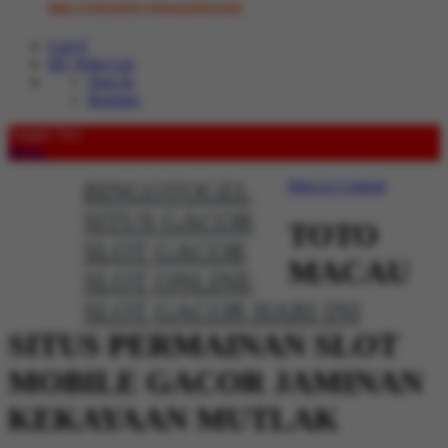
https://rebrand.ly/whatsappbosstoto
Cart
0
My Wish List
Sign In
Register
Toggle Nav
Menu
BINGOTOGEL
Skip to Content
SITUS GACOR
TOTO
SLOT GACOR
MACAU
SLOT ONLINE
SLOT GACOR HARI INI
SITUS PERMAINAN SLOT
MOBILE GACOR JAMINAN
KEKAYAAN MUTLAK