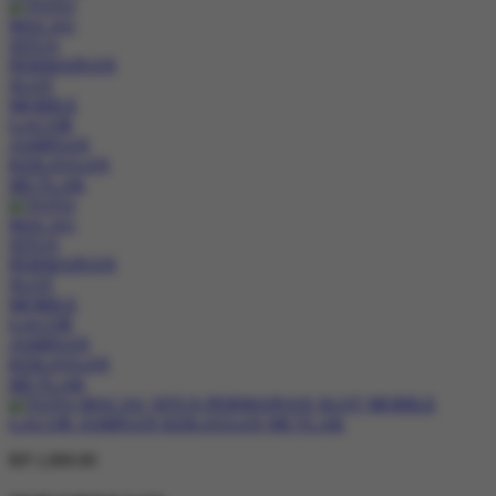
RP 1,000.00