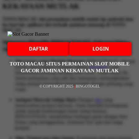
KEKAYAAN MUTLAK
TOTO MACAU slot permainan mobile untuk hp android dan
ios hari ini, aplikasi slot terbaik jaminan menang di TOTO
MACAU
Mengapa Memilih BINGOTOGEL Sebagai Situs
DAFTAR
LOGIN
Slot Gacor Hari Ini?
Slot Gacor yang Mudah Menang:
BINGOTOGEL dikenal
TOTO MACAU SITUS PERMAINAN SLOT MOBILE
karena menyediakan berbagai pilihan
slot gacor
yang
GACOR JAMINAN KEKAYAAN MUTLAK
memberikan peluang menang lebih besar. Tidak hanya itu,
sistem permainan yang adil dan transparan memungkinkan
setiap pemain merasakan kemenangan dengan peluang yang
© COPYRIGHT 2025
|
BINGOTOGEL
wajar.
Jackpot Maxwin Setiap Hari:
Dengan
slot
yang
menawarkan jackpot maxwin, Anda memiliki kesempatan
untuk meraih kemenangan besar setiap harinya.
BINGOTOGEL memberikan berbagai game dengan fitur
bonus yang menggiurkan, termasuk free spin dan mega
jackpot.
Situs Terpercaya dan Aman:
Keamanan dan kenyamanan