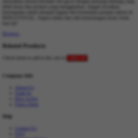
merasakan sensasi bermain slot gacor dengan peluang menang yang
lebih besar dan jackpot yang menggiurkan. Jangan lewatkan
kesempatan untuk menjadi bagian dari komunitas pemain sukses di
BINGOTOGEL. Segera daftar dan raih kemenangan besar Anda
hari ini!
Reviews
Related Products
Check items to add to the cart or
select all
Company Info
About Us
Trade In
How to Pay
Find a Store
Help
Contact Us
FAQ