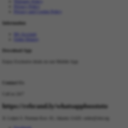
Warranty Policy
Privacy Policy
Privacy and Cookie Policy
Information
My Account
Order History
Download App
Enjoy Exclusive deals on our Mobile App
Contact Us
Call us 24/7
https://rebrand.ly/whatsappbosstoto
Jl. Letjen S. Parman Kav. 81, Jakarta 11420.
order@slot.ng
Facebook