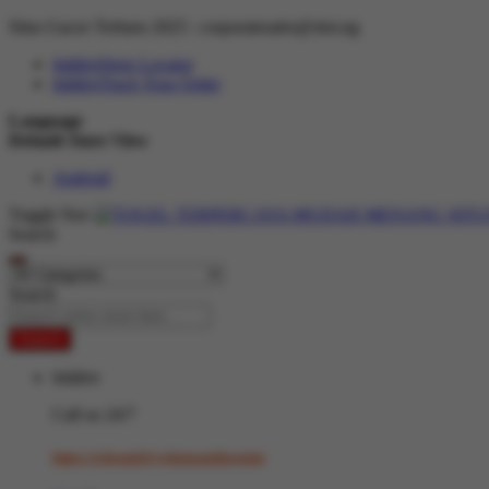
Situs Gacor Terbaru 2025 :
corporatesales@slot.ng
hidden
Store Locator
hidden
Track Your Order
Language
Default Store View
Android
Toggle Nav
Search
Search
Search
hidden
Call us 24/7
https://rebrand.ly/whatsappbosstoto