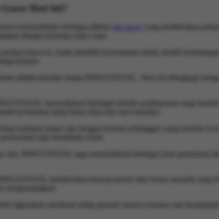
Gacor Hari Ini?
ena menyediakan berbagai pilihan
slot gacor
yang memberikan peluang
angan dengan peluang yang wajar.
jackpot maxwin, Anda memiliki kesempatan untuk meraih kemenang
mega jackpot.
n adalah prioritas utama BINGOTOGEL. Situs ini dilengkapi dengan 
NGOTOGEL menyediakan berbagai metode pembayaran yang mudah dan c
ulai permainan tanpa harus khawatir soal transaksi.
n bantuan kapan saja dengan layanan pelanggan yang tersedia 24 jam
 profesional siap membantu Anda.
 slot, BINGOTOGEL juga menyediakan berbagai jenis permainan lainny
 BINGOTOGEL memberikan banyak promo dan bonus menarik yang bisa
an menguntungkan.
ah digunakan membuat setiap pemain merasa nyaman saat menjelajahi 