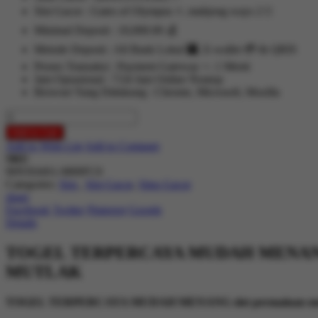
Slot Gacor : Gates of Olympus ⚡, mahjong ways 2 🀄
Minimal Deposit : 10,000.00 💰
Metode Deposit : All Bank Lokal 🏧, E-wallet 💳 & QRIS
Proses Transaksi : Payment Gateway +- 1 Menit
Jam Oprasional : 7/24 Jam Online Nontop
Browser Yang Didukung : Chrome, Microsoft, Mozilla
Add to Cart
Add to Wish List
Add to Compare
SKU
90NX04S1-M00FC0
Categories:
Slot
,
Slot Gacor
,
Situs Gacor
share
Facebook
Twitter
Pinterest
Google
Details
TOGEL TERPERCAYA MUDAH MENAN
MUTLAK
TOGEL TERPERCAYA MUDAH MENANG slot permainan mobile 