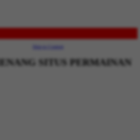
NLINE
Skip to Content
ENANG SITUS PERMAINAN