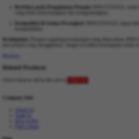
Berfokus pada Pengalaman Pemain:
BINGOTOGEL selalu ber
yang lebih menyenangkan dan menguntungkan.
Kompatibel di Semua Perangkat:
BINGOTOGEL dapat diakses 
kompatibilitas.
Kesimpulan:
Dengan segudang keuntungan yang ditawarkan, BINGOTO
dan jackpot yang menggiurkan. Jangan lewatkan kesempatan untuk m
Reviews
Related Products
Check items to add to the cart or
select all
Company Info
About Us
Trade In
How to Pay
Find a Store
Help