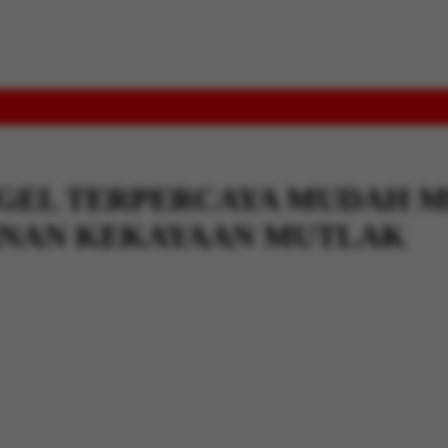
COR
SLOT GACOR
SLOT O
GEL TERPERCAYA MUDAH M
INAN KEKAYAAN MUTLAK