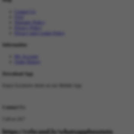
Contact Us
FAQ
Warranty Policy
Privacy Policy
Privacy and Cookie Policy
Information
My Account
Order History
Download App
Enjoy Exclusive deals on our Mobile App
Contact Us
Call us 24/7
https://rebrand.ly/whatsappbosstoto