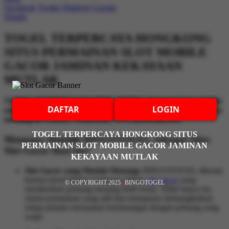
Facebook
Twitter
Pinterest
Google
Details
TOGEL TERPERCAYA HONGKONG
SITUS PERMAINAN SLOT MOBILE
GACOR JAMINAN KEKAYAAN
MUTLAK
TOGEL TERPERCAYA HONGKONG slot permainan mobile
DAFTAR
LOGIN
untuk hp android dan ios hari ini, aplikasi slot terbaik jaminan
menang di TOGEL TERPERCAYA HONGKONG
TOGEL TERPERCAYA HONGKONG SITUS
Mengapa Memilih BINGOTOGEL Sebagai Situs
PERMAINAN SLOT MOBILE GACOR JAMINAN
Slot Gacor Hari Ini?
KEKAYAAN MUTLAK
Slot Gacor yang Mudah Menang:
BINGOTOGEL dikenal
karena menyediakan berbagai pilihan
slot gacor
yang
© COPYRIGHT 2025
|
BINGOTOGEL
memberikan peluang menang lebih besar. Tidak hanya itu,
sistem permainan yang adil dan transparan memungkinkan
setiap pemain merasakan kemenangan dengan peluang yang
wajar.