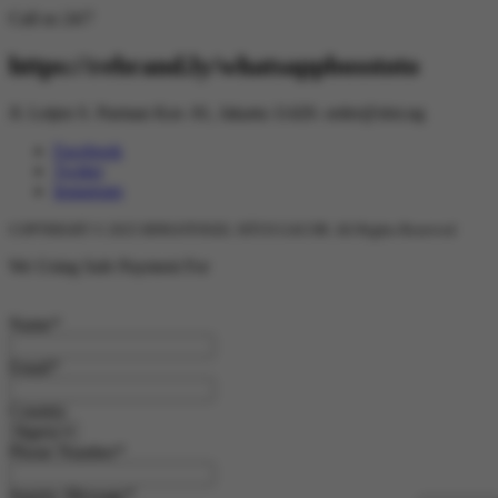
Call us 24/7
https://rebrand.ly/whatsappbosstoto
Jl. Letjen S. Parman Kav. 81, Jakarta 11420.
order@slot.ng
Facebook
Twitter
Instagram
COPYRIGHT © 2025 BINGOTOGEL SITUS GACOR. All Rights Reserved
We Using Safe Payment For
Name
*
Email
*
Country
Phone Number
*
Inquiry Message
*