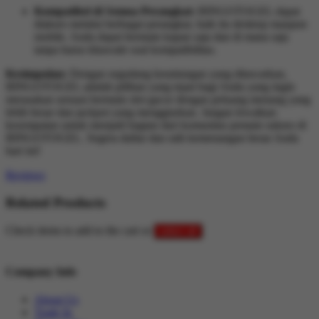
Kompatibel di Semua Perangkat:
BINGOTOGEL dapat
diakses melalui berbagai perangkat, baik itu desktop maupun
mobile. Anda dapat bermain kapan saja dan di mana saja
tanpa harus khawatir soal kompatibilitas.
Kesimpulan:
Dengan segudang keuntungan yang ditawarkan,
BINGOTOGEL adalah pilihan yang tepat bagi Anda yang ingin
merasakan sensasi bermain slot gacor dengan peluang menang yang
lebih besar dan jackpot yang menggiurkan. Jangan lewatkan
kesempatan untuk menjadi bagian dari komunitas pemain sukses di
BINGOTOGEL. Segera daftar dan raih kemenangan besar Anda
hari ini!
Reviews
Related Products
Check items to add to the cart or
select all
Company Info
About Us
Trade In