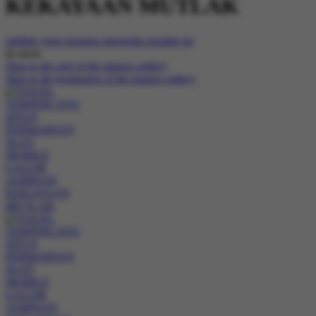
KEKAYAAN MUTLAK
Jadilah yang pertama mengulas produk ini
In stock
Skip to the end of the images gallery
Skip to the beginning of the images gallery