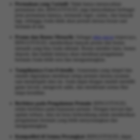
Permainan yang Variatif:
Tidak hanya menawarkan
permainan slot, BINGOTOGEL juga menyediakan berbagai
jenis permainan lainnya, termasuk togel, casino, dan banyak
lagi, sehingga Anda tidak akan pernah merasa bosan saat
bermain di sini.
Promo dan Bonus Menarik:
Sebagai
situs gacor
terpercaya,
BINGOTOGEL memberikan banyak promo dan bonus
menarik yang bisa Anda nikmati. Bonus member baru, bonus
deposit, dan hadiah lainnya akan membuat pengalaman
bermain Anda lebih seru dan menguntungkan.
Tampilannya User-Friendly:
Antarmuka yang simpel dan
mudah digunakan membuat setiap pemain merasa nyaman
saat menjelajahi situs ini. Anda dapat dengan mudah memilih
game favorit, mengecek saldo, dan menikmati semua fitur
tanpa kesulitan.
Berfokus pada Pengalaman Pemain:
BINGOTOGEL
selalu berfokus pada kepuasan pemain. Dengan inovasi dan
update terbaru, situs ini terus berkembang untuk memberikan
pengalaman bermain yang lebih menyenangkan dan
menguntungkan.
Kompatibel di Semua Perangkat:
BINGOTOGEL dapat