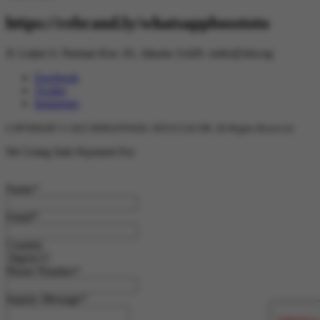
https://rebrand.ly/whatsappbosstoto
Jl. Letjen S. Parman Kav. 81, Jakarta 11420.
order@slot.ng
Facebook
Twitter
Instagram
COPYRIGHT © 2025 BINGOTOGEL SITUS GACOR. All Rights Reserved
We Using Safe Payment For
Name
*
Email
*
Country
Phone Number
*
Inquiry Message
*