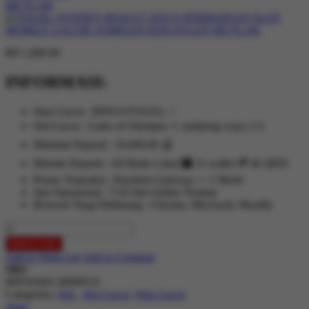
RP 1,000.00
INFORMASI:
Situs Gacor : BINGOTOGEL ✅
Slot Gacor : Gates of Olympus ⚡, mahjong ways 2 🀄
Minimal Deposit : 10,000.00 💰
Metode Deposit : All Bank Lokal 🏧, E-wallet 💳 & QRIS
Proses Transaksi : Payment Gateway +- 1 Menit
Jam Oprasional : 7/24 Jam Online Nontop
Browser Yang Didukung : Chrome, Microsoft, Mozilla
Add to Cart
Add to Wish List
Add to Compare
SKU
90NX04S1-M00FC0
Categories:
Slot
,
Slot Gacor
,
Situs Gacor
share