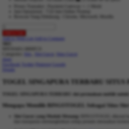
Proses Transaksi : Payment Gateway +- 1 Menit
Jam Oprasional : 7/24 Jam Online Nontop
Browser Yang Didukung : Chrome, Microsoft, Mozilla
Add to Cart
Add to Wish List
Add to Compare
SKU
90NX04S1-M00FC0
Categories:
Slot
,
Slot Gacor
,
Situs Gacor
share
Facebook
Twitter
Pinterest
Google
Details
TOGEL SINGAPURA TERBARU SITUS
TOGEL SINGAPURA TERBARU slot permainan mobile untuk hp 
Mengapa Memilih BINGOTOGEL Sebagai Situs Slot 
Slot Gacor yang Mudah Menang:
BINGOTOGEL dikenal kar
dan transparan memungkinkan setiap pemain merasakan kemen