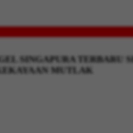
COR
SLOT GACOR
SLOT O
GEL SINGAPURA TERBARU S
KEKAYAAN MUTLAK