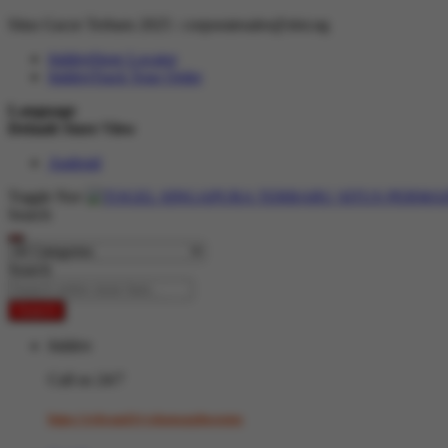
Situs Gacor Terbaru 2025 :
corporatesales@slot.ng
hidden
Store Locator
hidden
Track Your Order
Language
Default Store View
Android
Toggle Nav
Search
Search
Search
hidden
Call us 24/7
https://rebrand.ly/whatsappbosstoto