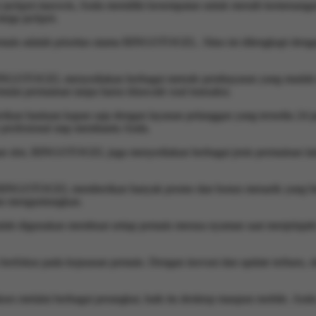
jackpot maxwin, Anda memiliki kesempatan untuk meraih kemenang
mega jackpot.
n adalah prioritas utama BINGOTOGEL. Situs ini dilengkapi dengan 
NGOTOGEL menyediakan berbagai metode pembayaran yang mudah dan c
ulai permainan tanpa harus khawatir soal transaksi.
n bantuan kapan saja dengan layanan pelanggan yang tersedia 24 jam
 profesional siap membantu Anda.
 slot, BINGOTOGEL juga menyediakan berbagai jenis permainan lainny
 BINGOTOGEL memberikan banyak promo dan bonus menarik yang bisa
an menguntungkan.
ah digunakan membuat setiap pemain merasa nyaman saat menjelajahi 
fokus pada kepuasan pemain. Dengan inovasi dan update terbaru, si
melalui berbagai perangkat, baik itu desktop maupun mobile. Anda d