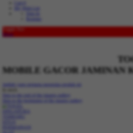
Cart
0
My Wish List
Sign In
Register
Toggle Nav
Menu
BINGOTOGEL
SITUS GA
SLOT GACOR HARI INI
TO
MOBILE GACOR JAMINAN 
Jadilah yang pertama mengulas produk ini
In stock
Skip to the end of the images gallery
Skip to the beginning of the images gallery