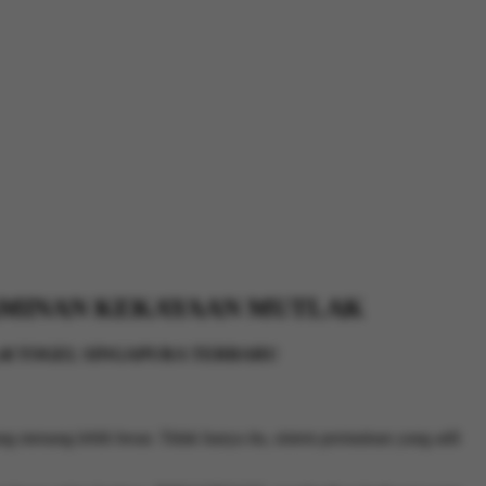
JAMINAN KEKAYAAN MUTLAK
menang di TOGEL SINGAPURA TERBARU
 menang lebih besar. Tidak hanya itu, sistem permainan yang adil