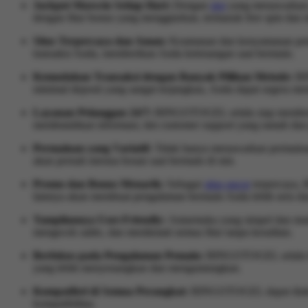
Jackpot Maxwin Setiap Hari:
Dengan
slot
yang menawarkan 
dengan fitur bonus yang menggiurkan, termasuk free spin dan 
Situs Terpercaya dan Aman:
Keamanan dan kenyamanan pemai
transaksi Anda, memberikan Anda ketenangan saat bermain.
Kemudahan Transaksi dengan Banyak Pilihan Metode:
BI
minimal deposit yang sangat terjangkau, Anda dapat segera mem
Layanan Pelanggan 24/7:
BINGOTOGEL selalu siap memberika
membutuhkan informasi, tim customer support yang ramah dan
Permainan yang Variatif:
Tidak hanya menawarkan permainan
akan pernah merasa bosan saat bermain di sini.
Promo dan Bonus Menarik:
Sebagai
situs gacor
terpercaya,
lainnya akan membuat pengalaman bermain Anda lebih seru d
Tampilannya User-Friendly:
Antarmuka yang simpel dan mud
mengecek saldo, dan menikmati semua fitur tanpa kesulitan.
Berfokus pada Pengalaman Pemain:
BINGOTOGEL selalu ber
yang lebih menyenangkan dan menguntungkan.
Kompatibel di Semua Perangkat:
BINGOTOGEL dapat diakses 
kompatibilitas.