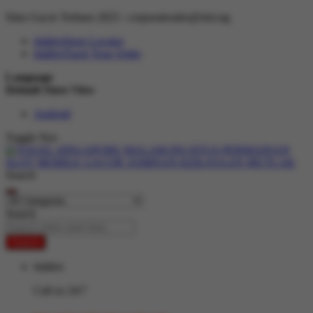
Situs Gacor Terbaru 2025 :
corporatesales@slot.ng
hidden
Store Locator
hidden
Track Your Order
Language
Default Store View
Android
Toggle Nav
Search
Search
Search
hidden
Call us 24/7