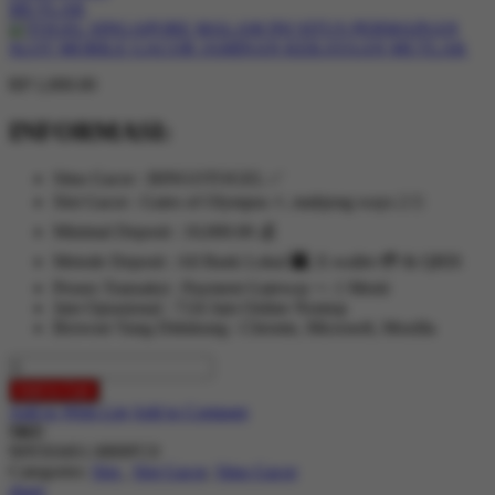
RP 1,000.00
INFORMASI:
Situs Gacor : BINGOTOGEL ✅
Slot Gacor : Gates of Olympus ⚡, mahjong ways 2 🀄
Minimal Deposit : 10,000.00 💰
Metode Deposit : All Bank Lokal 🏧, E-wallet 💳 & QRIS
Proses Transaksi : Payment Gateway +- 1 Menit
Jam Oprasional : 7/24 Jam Online Nontop
Browser Yang Didukung : Chrome, Microsoft, Mozilla
Add to Cart
Add to Wish List
Add to Compare
SKU
90NX04S1-M00FC0
Categories:
Slot
,
Slot Gacor
,
Situs Gacor
share