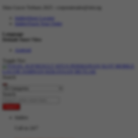
Situs Gacor Terbaru 2025 :
corporatesales@slot.ng
hidden
Store Locator
hidden
Track Your Order
Language
Default Store View
Android
Toggle Nav
Search
Search
Search
hidden
Call us 24/7