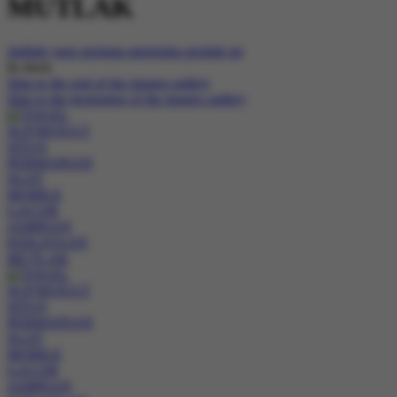
MUTLAK
Jadilah yang pertama mengulas produk ini
In stock
Skip to the end of the images gallery
Skip to the beginning of the images gallery