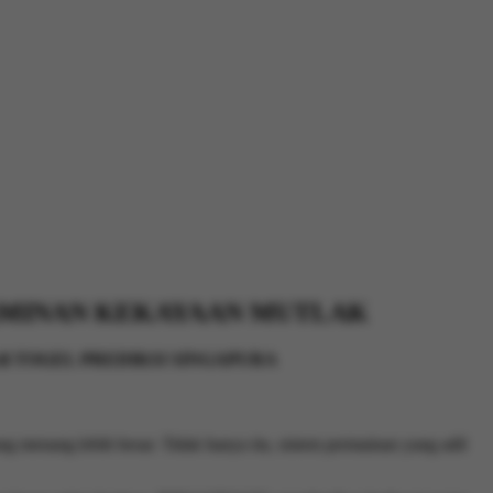
JAMINAN KEKAYAAN MUTLAK
enang di TOGEL PREDIKSI SINGAPURA
 menang lebih besar. Tidak hanya itu, sistem permainan yang adil