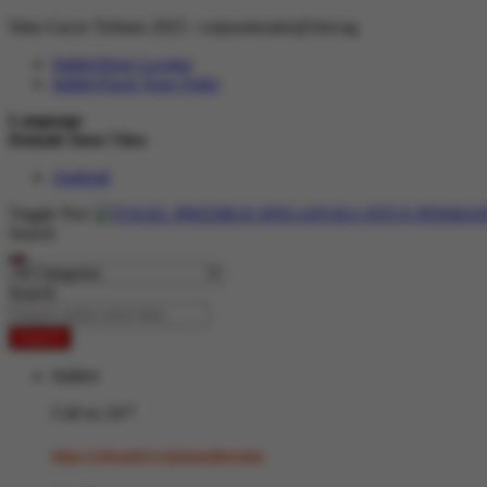
Situs Gacor Terbaru 2025 :
corporatesales@slot.ng
hidden
Store Locator
hidden
Track Your Order
Language
Default Store View
Android
Toggle Nav
Search
Search
Search
hidden
Call us 24/7
https://rebrand.ly/whatsappbosstoto