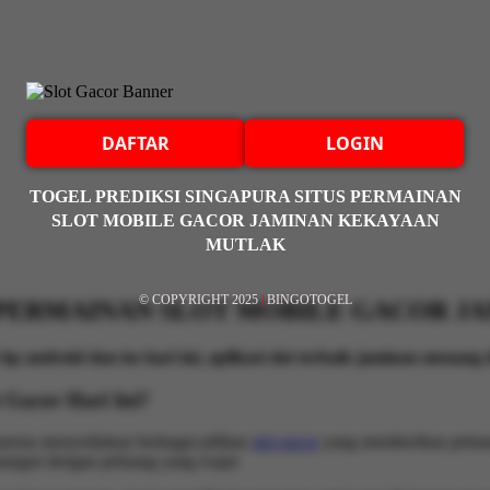
DAFTAR
LOGIN
TOGEL PREDIKSI SINGAPURA SITUS PERMAINAN
SLOT MOBILE GACOR JAMINAN KEKAYAAN
MUTLAK
© COPYRIGHT 2025
|
BINGOTOGEL
S PERMAINAN SLOT MOBILE GACOR 
android dan ios hari ini, aplikasi slot terbaik jaminan m
Gacor Hari Ini?
ena menyediakan berbagai pilihan
slot gacor
yang memberikan peluang
angan dengan peluang yang wajar.