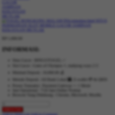
RP 1,000.00
INFORMASI:
Situs Gacor : BINGOTOGEL ✅
Slot Gacor : Gates of Olympus ⚡, mahjong ways 2 🀄
Minimal Deposit : 10,000.00 💰
Metode Deposit : All Bank Lokal 🏧, E-wallet 💳 & QRIS
Proses Transaksi : Payment Gateway +- 1 Menit
Jam Oprasional : 7/24 Jam Online Nontop
Browser Yang Didukung : Chrome, Microsoft, Mozilla
Add to Cart
Add to Wish List
Add to Compare