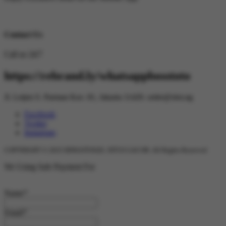
Contact Us
Call us 24/7
https://rebrand.ly/whatsappbosstoto
Jl. Letjen S. Parman Kav. 81, Jakarta 11420.
order@slot.ng
Facebook
Twitter
Instagram
COPYRIGHT © 2025 BINGOTOGEL SITUS GACOR. All Rights Reserved
We Using Safe Payment For
Name
*
Email
*