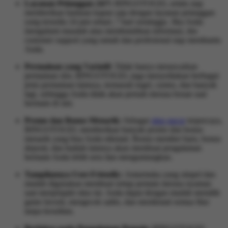
Layanan Pelanggan 24/7:
BINGOTOGEL selalu siap
memberikan bantuan kapan saja dengan layanan pelanggan
yang tersedia 24 jam sehari, 7 hari seminggu. Jika Anda
mengalami masalah atau membutuhkan informasi, tim
customer support yang ramah dan profesional siap membantu
Anda.
Permainan yang Variatif:
Tidak hanya menawarkan
permainan slot, BINGOTOGEL juga menyediakan berbagai
jenis permainan lainnya, termasuk togel, casino, dan banyak
lagi, sehingga Anda tidak akan pernah merasa bosan saat
bermain di sini.
Promo dan Bonus Menarik:
Sebagai
situs gacor
terpercaya,
BINGOTOGEL memberikan banyak promo dan bonus
menarik yang bisa Anda nikmati. Bonus member baru, bonus
deposit, dan hadiah lainnya akan membuat pengalaman
bermain Anda lebih seru dan menguntungkan.
Tampilannya User-Friendly:
Antarmuka yang simpel dan
mudah digunakan membuat setiap pemain merasa nyaman
saat menjelajahi situs ini. Anda dapat dengan mudah memilih
game favorit, mengecek saldo, dan menikmati semua fitur
tanpa kesulitan.