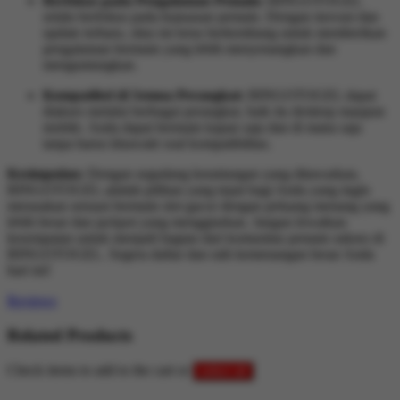
Berfokus pada Pengalaman Pemain:
BINGOTOGEL
selalu berfokus pada kepuasan pemain. Dengan inovasi dan
update terbaru, situs ini terus berkembang untuk memberikan
pengalaman bermain yang lebih menyenangkan dan
menguntungkan.
Kompatibel di Semua Perangkat:
BINGOTOGEL dapat
diakses melalui berbagai perangkat, baik itu desktop maupun
mobile. Anda dapat bermain kapan saja dan di mana saja
tanpa harus khawatir soal kompatibilitas.
Kesimpulan:
Dengan segudang keuntungan yang ditawarkan,
BINGOTOGEL adalah pilihan yang tepat bagi Anda yang ingin
merasakan sensasi bermain slot gacor dengan peluang menang yang
lebih besar dan jackpot yang menggiurkan. Jangan lewatkan
kesempatan untuk menjadi bagian dari komunitas pemain sukses di
BINGOTOGEL. Segera daftar dan raih kemenangan besar Anda
hari ini!
Reviews
Related Products
Check items to add to the cart or
select all