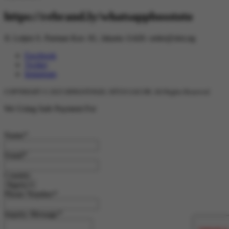
https://rebrand.ly/whatsappbosstoto
Jl. Letjen S. Parman Kav. 81, Jakarta 11420.
order@slot.ng
Facebook
Twitter
Instagram
COPYRIGHT © 2025 BINGOTOGEL SITUS GACOR. All Rights Reserved
We Using Safe Payment For
Name
*
Email
*
Country
Phone Number
*
Inquiry Message
*