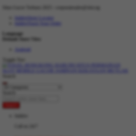
Situs Gacor Terbaru 2025 :
corporatesales@slot.ng
hidden
Store Locator
hidden
Track Your Order
Language
Default Store View
Android
Toggle Nav
Search
Search
Search
hidden
Call us 24/7