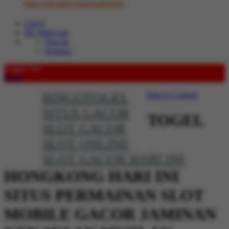
https://rebrand.ly/whatsappbosstoto
Cart
0
My Wish List
Sign In
Register
Toggle Nav
Menu
BINGOTOGEL
Skip to Content
SITUS GACOR
TOGEL
SLOT GACOR
SLOT ONLINE
SLOT GACOR HARI INI
HONGKONG HARI INI
SITUS PERMAINAN SLOT
MOBILE GACOR JAMINAN