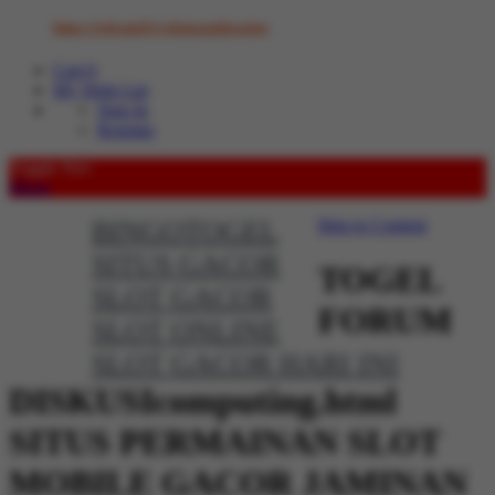
https://rebrand.ly/whatsappbosstoto
Cart
0
My Wish List
Sign In
Register
Toggle Nav
Menu
BINGOTOGEL
Skip to Content
SITUS GACOR
TOGEL
SLOT GACOR
FORUM
SLOT ONLINE
SLOT GACOR HARI INI
DISKUSIcomputing.html
SITUS PERMAINAN SLOT
MOBILE GACOR JAMINAN