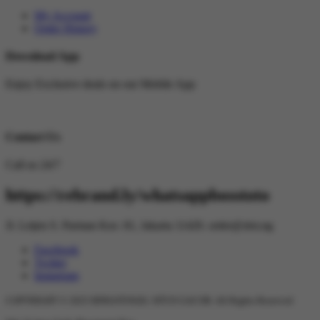
My Account
Order History
Download App
Enjoy Exclusive deals on our Mobile App
Contact Us
Call us 24/7
https://rebrand.ly/whatsappbosstoto
Jl. Letjen S. Parman Kav. 81, Jakarta 11420.
order@slot.ng
Facebook
Twitter
Instagram
COPYRIGHT © 2025 BINGOTOGEL SITUS GACOR. All Rights Reserved