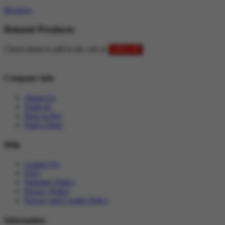
Reviews
Related Products
Check items to add to the cart or
select all
Company Info
About Us
Trade In
How to Pay
Find a Store
Help
Contact Us
FAQ
Warranty Policy
Privacy Policy
Privacy and Cookie Policy
Information