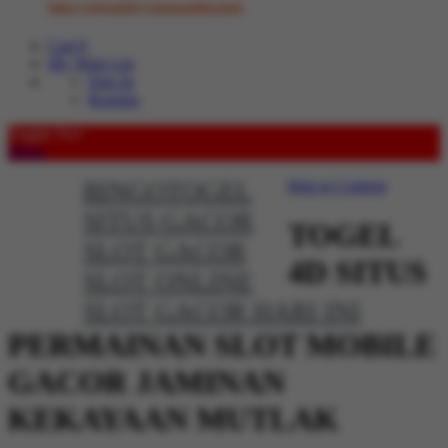
https://rebrand.ly/whatsappbosstoto
Cart
0
My Wish List
Sign In
Register
Toggle Nav
Menu
BINGOTOGEL
Skip to Content
SITUS GACOR
TOGEL
SLOT GACOR
4D SITUS
SLOT ONLINE
SLOT GACOR HARI INI
PERMAINAN SLOT MOBILE
GACOR JAMINAN
KEKAYAAN MUTLAK