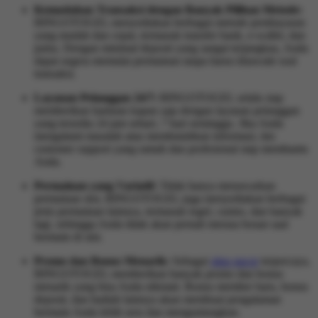
Kemudahan Transaksi dengan Banyak Pilihan Metode:
BINGOTOGEL menyediakan berbagai metode pembayaran
yang mudah dan cepat, termasuk transfer bank, e-wallet, dan
pulsa. Dengan minimal deposit yang sangat terjangkau, Anda
dapat segera memulai permainan tanpa harus khawatir soal
transaksi.
Layanan Pelanggan 24/7:
BINGOTOGEL selalu siap
memberikan bantuan kapan saja dengan layanan pelanggan
yang tersedia 24 jam sehari, 7 hari seminggu. Jika Anda
mengalami masalah atau membutuhkan informasi, tim
customer support yang ramah dan profesional siap membantu
Anda.
Permainan yang Variatif:
Tidak hanya menawarkan
permainan slot, BINGOTOGEL juga menyediakan berbagai
jenis permainan lainnya, termasuk togel, casino, dan banyak
lagi, sehingga Anda tidak akan pernah merasa bosan saat
bermain di sini.
Promo dan Bonus Menarik:
Sebagai
situs gacor
terpercaya,
BINGOTOGEL memberikan banyak promo dan bonus
menarik yang bisa Anda nikmati. Bonus member baru, bonus
deposit, dan hadiah lainnya akan membuat pengalaman
bermain Anda lebih seru dan menguntungkan.