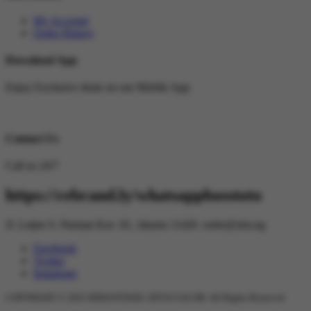
My Account
Order History
Download App
Enjoy Exclusive deals on our Mobile App
Contact Us
Call us 24/7
https://rebrand.ly/whatsappbosstoto
Jl. Letjen S. Parman Kav. 81, Jakarta 11420.
order@slot.ng
Facebook
Twitter
Instagram
COPYRIGHT © 2025 BINGOTOGEL SITUS GACOR. All Rights Reserved