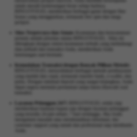
menawarkan jackpot maxwin, Anda memiliki kesempatan
untuk meraih kemenangan besar setiap harinya.
BINGOTOGEL memberikan berbagai game dengan fitur
bonus yang menggiurkan, termasuk free spin dan mega
jackpot.
Situs Terpercaya dan Aman:
Keamanan dan kenyamanan
pemain adalah prioritas utama BINGOTOGEL. Situs ini
dilengkapi dengan sistem keamanan terbaik yang melindungi
data pribadi dan transaksi Anda, memberikan Anda
ketenangan saat bermain.
Kemudahan Transaksi dengan Banyak Pilihan Metode:
BINGOTOGEL menyediakan berbagai metode pembayaran
yang mudah dan cepat, termasuk transfer bank, e-wallet, dan
pulsa. Dengan minimal deposit yang sangat terjangkau, Anda
dapat segera memulai permainan tanpa harus khawatir soal
transaksi.
Layanan Pelanggan 24/7:
BINGOTOGEL selalu siap
memberikan bantuan kapan saja dengan layanan pelanggan
yang tersedia 24 jam sehari, 7 hari seminggu. Jika Anda
mengalami masalah atau membutuhkan informasi, tim
customer support yang ramah dan profesional siap membantu
Anda.