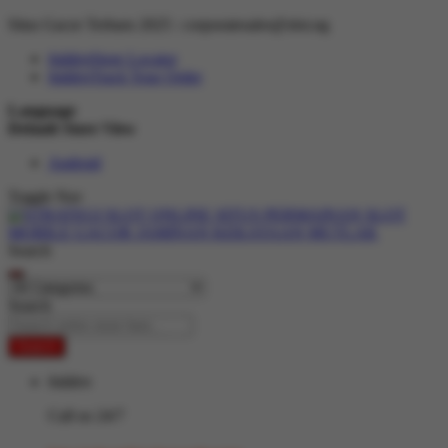
Situs Gacor Terbaru 2025 :
corporatesales@slot.ng
hidden
Store Locator
hidden
Track Your Order
Language
Default Store View
Android
Toggle Nav
Search
Search
Search
hidden
Call us 24/7