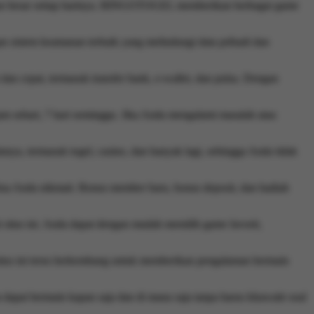
an besar setiap harinya. BINGOTOGEL memberikan berbagai game
sistem keamanan terbaik yang melindungi data pribadi dan
epat, termasuk transfer bank, e-wallet, dan pulsa. Dengan
 sehari, 7 hari seminggu. Jika Anda mengalami masalah atau
a, termasuk togel, casino, dan banyak lagi, sehingga Anda tidak
 Anda nikmati. Bonus member baru, bonus deposit, dan hadiah
situs ini. Anda dapat dengan mudah memilih game favorit,
tus ini terus berkembang untuk memberikan pengalaman bermain
apat bermain kapan saja dan di mana saja tanpa harus khawatir soal