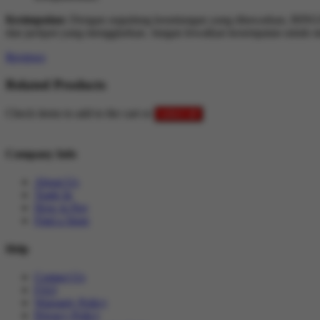
Kesimpulan:
Dengan segudang keuntungan yang ditawarkan, BINGOTO
dan jackpot yang menggiurkan. Jangan lewatkan kesempatan untuk m
Reviews
Related Products
Check items to add to the cart or
select all
Company Info
About Us
Trade In
How to Pay
Find a Store
Help
Contact Us
FAQ
Warranty Policy
Privacy Policy