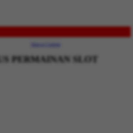
NLINE
Skip to Content
TUS PERMAINAN SLOT