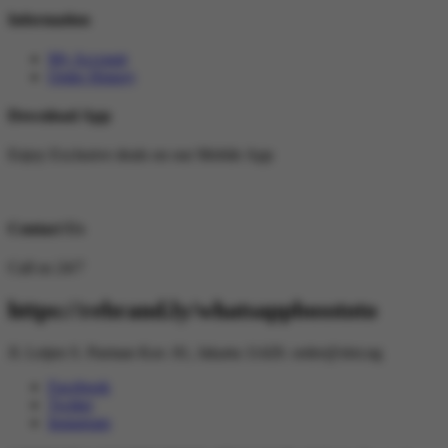
Information
My Account
Order History
Download App
Enjoy Exclusive deals on our Mobile App
Contact Us
Call us 24/7
https://rebrand.ly/whatsappbosstoto
Jl. Letjen S. Parman Kav. 81, Jakarta 11420.
order@slot.ng
Facebook
Twitter
Instagram