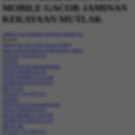
MOBILE GACOR JAMINAN
KEKAYAAN MUTLAK
Jadilah yang pertama mengulas produk ini
In stock
Skip to the end of the images gallery
Skip to the beginning of the images gallery