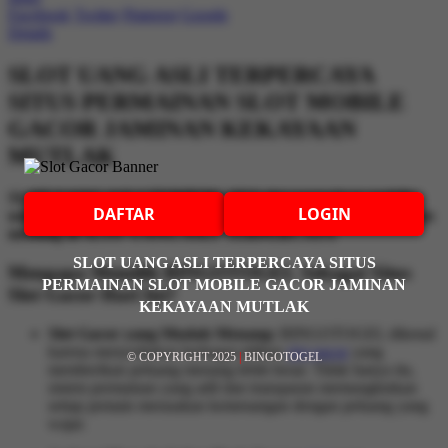
Facebook
Twitter
Pinterest
Google
Details
SLOT UANG ASLI TERPERCAYA
SITUS PERMAINAN SLOT MOBILE
GACOR JAMINAN KEKAYAAN
MUTLAK
SLOT UANG ASLI TERPERCAYA slot permainan mobile
DAFTAR
LOGIN
untuk hp android dan ios hari ini, aplikasi slot terbaik jaminan
menang di SLOT UANG ASLI TERPERCAYA
SLOT UANG ASLI TERPERCAYA SITUS
Mengapa Memilih BINGOTOGEL Sebagai Situs
PERMAINAN SLOT MOBILE GACOR JAMINAN
Slot Gacor Hari Ini?
KEKAYAAN MUTLAK
Slot Gacor yang Mudah Menang:
BINGOTOGEL dikenal
karena menyediakan berbagai pilihan
slot gacor
yang
© COPYRIGHT 2025
|
BINGOTOGEL
memberikan peluang menang lebih besar. Tidak hanya itu,
sistem permainan yang adil dan transparan memungkinkan
setiap pemain merasakan kemenangan dengan peluang yang
wajar.