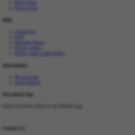
How to Pay
Find a Store
Help
Contact Us
FAQ
Warranty Policy
Privacy Policy
Privacy and Cookie Policy
Information
My Account
Order History
Download App
Enjoy Exclusive deals on our Mobile App
Contact Us