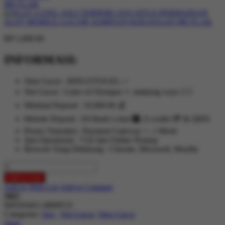
RP 1,000.00
INFORMASI:
Situs Gacor : BINGOTOGEL ✅
Slot Gacor : Gates of Olympus ⚡, mahjong ways 2 🀄
Minimal Deposit : 10,000.00 💰
Metode Deposit : All Bank Lokal 🏧, E-wallet 💳 & QRIS
Proses Transaksi : Payment Gateway +- 1 Menit
Jam Oprasional : 7/24 Jam Online Nontop
Browser Yang Didukung : Chrome, Microsoft, Mozilla
Add to Cart
Add to Wish List
Add to Compare
SKU
90NX04S1-M00FC0
Categories:
Slot
,
Slot Gacor
,
Situs Gacor
share