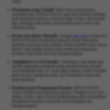
Anda.
Permainan yang Variatif:
Tidak hanya menawarkan
permainan slot, BINGOTOGEL juga menyediakan berbagai
jenis permainan lainnya, termasuk togel, casino, dan banyak
lagi, sehingga Anda tidak akan pernah merasa bosan saat
bermain di sini.
Promo dan Bonus Menarik:
Sebagai
situs gacor
terpercaya,
BINGOTOGEL memberikan banyak promo dan bonus
menarik yang bisa Anda nikmati. Bonus member baru, bonus
deposit, dan hadiah lainnya akan membuat pengalaman
bermain Anda lebih seru dan menguntungkan.
Tampilannya User-Friendly:
Antarmuka yang simpel dan
mudah digunakan membuat setiap pemain merasa nyaman
saat menjelajahi situs ini. Anda dapat dengan mudah memilih
game favorit, mengecek saldo, dan menikmati semua fitur
tanpa kesulitan.
Berfokus pada Pengalaman Pemain:
BINGOTOGEL
selalu berfokus pada kepuasan pemain. Dengan inovasi dan
update terbaru, situs ini terus berkembang untuk memberikan
pengalaman bermain yang lebih menyenangkan dan
menguntungkan.