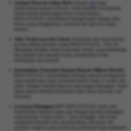
Jackpot Maxwin Setiap Hari:
Dengan
slot
yang
menawarkan jackpot maxwin, Anda memiliki kesempatan
untuk meraih kemenangan besar setiap harinya.
BINGOTOGEL memberikan berbagai game dengan fitur
bonus yang menggiurkan, termasuk free spin dan mega
jackpot.
Situs Terpercaya dan Aman:
Keamanan dan kenyamanan
pemain adalah prioritas utama BINGOTOGEL. Situs ini
dilengkapi dengan sistem keamanan terbaik yang melindungi
data pribadi dan transaksi Anda, memberikan Anda
ketenangan saat bermain.
Kemudahan Transaksi dengan Banyak Pilihan Metode:
BINGOTOGEL menyediakan berbagai metode pembayaran
yang mudah dan cepat, termasuk transfer bank, e-wallet, dan
pulsa. Dengan minimal deposit yang sangat terjangkau, Anda
dapat segera memulai permainan tanpa harus khawatir soal
transaksi.
Layanan Pelanggan 24/7:
BINGOTOGEL selalu siap
memberikan bantuan kapan saja dengan layanan pelanggan
yang tersedia 24 jam sehari, 7 hari seminggu. Jika Anda
mengalami masalah atau membutuhkan informasi, tim
customer support yang ramah dan profesional siap membantu