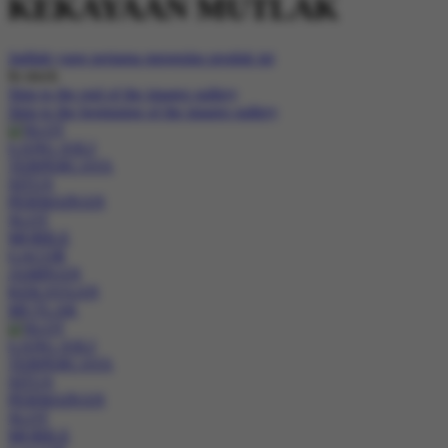
KEKAYAAN MUTLAK
Jadilah yang pertama mengulas produk ini
In stock
Skip to the end of the images gallery
Skip to the beginning of the images gallery