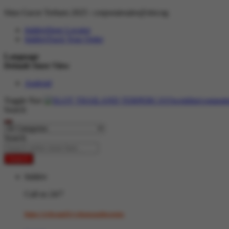
Situs Gacor Terbaru 2025 :
corporatesales@slot.ng
hidden
Store Locator
hidden
Track Your Order
Language
Default Store View
Android
Toggle Nav
Search
Search
Search
hidden
Call us 24/7
https://rebrand.ly/whatsappbosstoto