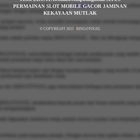
ena menyediakan berbagai pilihan
slot gacor
yang memberikan peluang
PERMAINAN SLOT MOBILE GACOR JAMINAN
angan dengan peluang yang wajar.
KEKAYAAN MUTLAK
jackpot maxwin, Anda memiliki kesempatan untuk meraih kemenang
mega jackpot.
© COPYRIGHT 2025
|
BINGOTOGEL
n adalah prioritas utama BINGOTOGEL. Situs ini dilengkapi dengan 
NGOTOGEL menyediakan berbagai metode pembayaran yang mudah dan c
ulai permainan tanpa harus khawatir soal transaksi.
n bantuan kapan saja dengan layanan pelanggan yang tersedia 24 jam
 profesional siap membantu Anda.
 slot, BINGOTOGEL juga menyediakan berbagai jenis permainan lainny
 BINGOTOGEL memberikan banyak promo dan bonus menarik yang bisa
an menguntungkan.
ah digunakan membuat setiap pemain merasa nyaman saat menjelajahi 
fokus pada kepuasan pemain. Dengan inovasi dan update terbaru, si