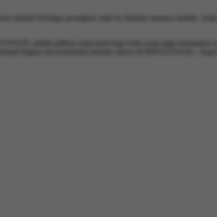
melalui berbagai perangkat, baik itu desktop maupun mobile. Anda d
GEL adalah pilihan yang tepat bagi Anda yang ingin merasakan sens
enjadi bagian dari komunitas pemain sukses di BINGOTOGEL. Segera d