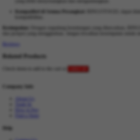
yang lebih menyenangkan dan menguntungkan.
Kompatibel di Semua Perangkat:
BINGOTOGEL dapat diakses 
kompatibilitas.
Kesimpulan:
Dengan segudang keuntungan yang ditawarkan, BINGOTO
dan jackpot yang menggiurkan. Jangan lewatkan kesempatan untuk m
Reviews
Related Products
Check items to add to the cart or
select all
Company Info
About Us
Trade In
How to Pay
Find a Store
Help