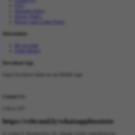
Contact Us
FAQ
Warranty Policy
Privacy Policy
Privacy and Cookie Policy
Information
My Account
Order History
Download App
Enjoy Exclusive deals on our Mobile App
Contact Us
Call us 24/7
https://rebrand.ly/whatsappbosstoto
Jl. Letjen S. Parman Kav. 81, Jakarta 11420.
order@slot.ng