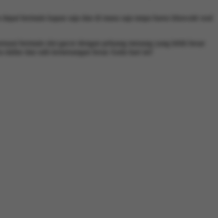
apat bermain kapan saja dan di mana saja tanpa harus khawatir soal
asi bermain slot gacor dengan peluang menang yang lebih besar
aftar dan raih kemenangan besar Anda hari ini!