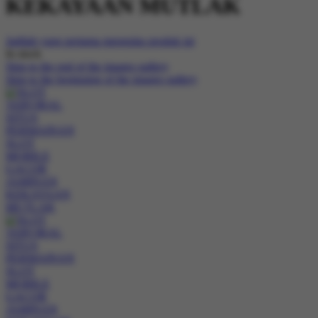
KEKAYAAN MUTLAK
Jadilah yang pertama mengulas produk ini
In stock
Skip to the end of the images gallery
Skip to the beginning of the images gallery