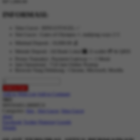
RP 1,000.00
INFORMASI:
Situs Gacor : BINGOTOGEL ✅
Slot Gacor : Gates of Olympus ⚡, mahjong ways 2 🀄
Minimal Deposit : 10,000.00 💰
Metode Deposit : All Bank Lokal 🏧, E-wallet 💳 & QRIS
Proses Transaksi : Payment Gateway +- 1 Menit
Jam Oprasional : 7/24 Jam Online Nontop
Browser Yang Didukung : Chrome, Microsoft, Mozilla
Add to Cart
Add to Wish List
Add to Compare
SKU
90NX04S1-M00FC0
Categories:
Slot
,
Slot Gacor
,
Situs Gacor
share
Facebook
Twitter
Pinterest
Google
Details