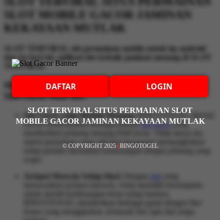
SLOT TERVIRAL SITUS PERMAINAN
SLOT MOBILE GACOR JAMINAN
KEKAYAAN MUTLAK
SLOT TERVIRAL slot permainan mobile untuk hp android
dan ios hari ini, aplikasi slot terbaik jaminan menang di SLOT
TERVIRAL
Mengapa Memilih BINGOTOGEL Sebagai Situs
DAFTAR
LOGIN
Slot Gacor Hari Ini?
SLOT TERVIRAL SITUS PERMAINAN SLOT
Slot Gacor yang Mudah Menang:
BINGOTOGEL dikenal
MOBILE GACOR JAMINAN KEKAYAAN MUTLAK
karena menyediakan berbagai pilihan
slot gacor
yang
memberikan peluang menang lebih besar. Tidak hanya itu,
sistem permainan yang adil dan transparan memungkinkan
© COPYRIGHT 2025
|
BINGOTOGEL
setiap pemain merasakan kemenangan dengan peluang yang
wajar.
Jackpot Maxwin Setiap Hari:
Dengan
slot
yang
menawarkan jackpot maxwin, Anda memiliki kesempatan
untuk meraih kemenangan besar setiap harinya.
BINGOTOGEL memberikan berbagai game dengan fitur
bonus yang menggiurkan, termasuk free spin dan mega