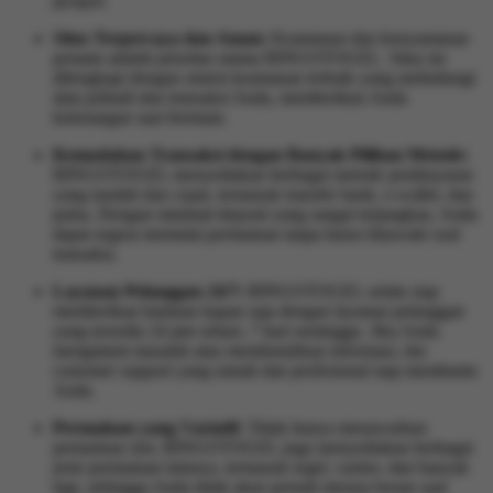
jackpot.
Situs Terpercaya dan Aman:
Keamanan dan kenyamanan
pemain adalah prioritas utama BINGOTOGEL. Situs ini
dilengkapi dengan sistem keamanan terbaik yang melindungi
data pribadi dan transaksi Anda, memberikan Anda
ketenangan saat bermain.
Kemudahan Transaksi dengan Banyak Pilihan Metode:
BINGOTOGEL menyediakan berbagai metode pembayaran
yang mudah dan cepat, termasuk transfer bank, e-wallet, dan
pulsa. Dengan minimal deposit yang sangat terjangkau, Anda
dapat segera memulai permainan tanpa harus khawatir soal
transaksi.
Layanan Pelanggan 24/7:
BINGOTOGEL selalu siap
memberikan bantuan kapan saja dengan layanan pelanggan
yang tersedia 24 jam sehari, 7 hari seminggu. Jika Anda
mengalami masalah atau membutuhkan informasi, tim
customer support yang ramah dan profesional siap membantu
Anda.
Permainan yang Variatif:
Tidak hanya menawarkan
permainan slot, BINGOTOGEL juga menyediakan berbagai
jenis permainan lainnya, termasuk togel, casino, dan banyak
lagi, sehingga Anda tidak akan pernah merasa bosan saat