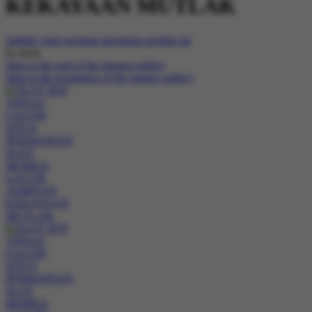
KEKAYAAN MUTLAK
Jadilah yang pertama mengulas produk ini
In stock
Skip to the end of the images gallery
Skip to the beginning of the images gallery