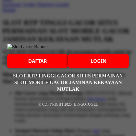
Facebook
Twitter
Pinterest
Google
Details
SLOT RTP TINGGI GACOR SITUS
PERMAINAN SLOT MOBILE GACOR
JAMINAN KEKAYAAN MUTLAK
SLOT RTP TINGGI GACOR slot permainan mobile untuk hp
android dan ios hari ini, aplikasi slot terbaik jaminan menang
DAFTAR
LOGIN
di SLOT RTP TINGGI GACOR
Mengapa Memilih BINGOTOGEL Sebagai Situs
SLOT RTP TINGGI GACOR SITUS PERMAINAN
Slot Gacor Hari Ini?
SLOT MOBILE GACOR JAMINAN KEKAYAAN
MUTLAK
Slot Gacor yang Mudah Menang:
BINGOTOGEL dikenal
karena menyediakan berbagai pilihan
slot gacor
yang
memberikan peluang menang lebih besar. Tidak hanya itu,
© COPYRIGHT 2025
|
BINGOTOGEL
sistem permainan yang adil dan transparan memungkinkan
setiap pemain merasakan kemenangan dengan peluang yang
wajar.
Jackpot Maxwin Setiap Hari:
Dengan
slot
yang