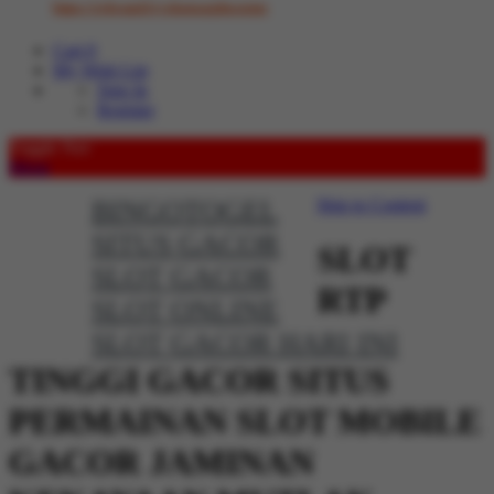
https://rebrand.ly/whatsappbosstoto
Cart
0
My Wish List
Sign In
Register
Toggle Nav
Menu
BINGOTOGEL
Skip to Content
SITUS GACOR
SLOT
SLOT GACOR
RTP
SLOT ONLINE
SLOT GACOR HARI INI
TINGGI GACOR SITUS
PERMAINAN SLOT MOBILE
GACOR JAMINAN