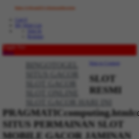
https://rebrand.ly/whatsappbosstoto
Cart
0
My Wish List
Sign In
Register
Toggle Nav
Menu
BINGOTOGEL
Skip to Content
SITUS GACOR
SLOT
SLOT GACOR
RESMI
SLOT ONLINE
SLOT GACOR HARI INI
PRAGMATICcomputing.htmlco
SITUS PERMAINAN SLOT
MOBILE GACOR JAMINAN