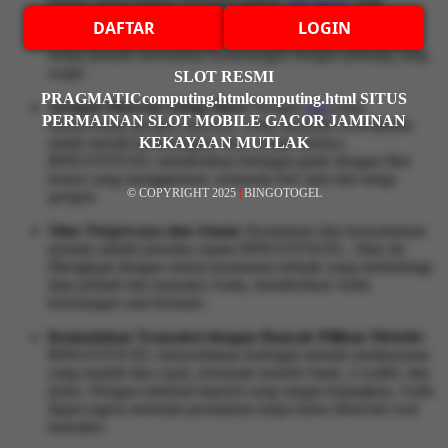
karena menyediakan berbagai pilihan
slot gacor
yang
memberikan peluang menang lebih besar. Tidak hanya itu,
DAFTAR
LOGIN
sistem permainan yang adil dan transparan memungkinkan
setiap pemain merasakan kemenangan dengan peluang yang
wajar.
SLOT RESMI
PRAGMATICcomputing.htmlcomputing.html SITUS
Jackpot Maxwin Setiap Hari:
Dengan
slot
yang
PERMAINAN SLOT MOBILE GACOR JAMINAN
menawarkan jackpot maxwin, Anda memiliki kesempatan
KEKAYAAN MUTLAK
untuk meraih kemenangan besar setiap harinya.
BINGOTOGEL memberikan berbagai game dengan fitur
bonus yang menggiurkan, termasuk free spin dan mega
© COPYRIGHT 2025
|
BINGOTOGEL
jackpot.
Situs Terpercaya dan Aman:
Keamanan dan kenyamanan
pemain adalah prioritas utama BINGOTOGEL. Situs ini
dilengkapi dengan sistem keamanan terbaik yang melindungi
data pribadi dan transaksi Anda, memberikan Anda
ketenangan saat bermain.
Kemudahan Transaksi dengan Banyak Pilihan Metode:
BINGOTOGEL menyediakan berbagai metode pembayaran
yang mudah dan cepat, termasuk transfer bank, e-wallet, dan
pulsa. Dengan minimal deposit yang sangat terjangkau, Anda
dapat segera memulai permainan tanpa harus khawatir soal
transaksi.