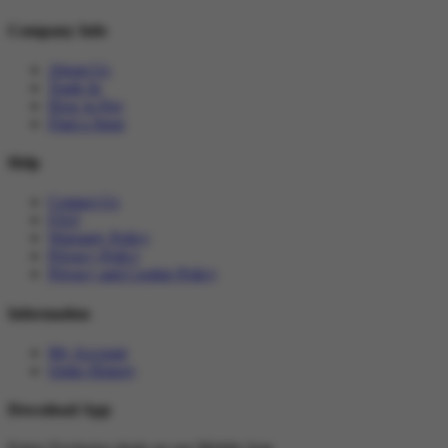
Company Info
About Us
Trade In
How to Pay
Find a Store
Help
Contact Us
FAQ
Warranty Policy
Privacy Policy
Privacy and Cookie Policy
Information
My Account
Order History
Download App