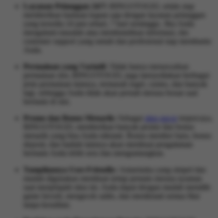
Layanan Pelanggan 24/7:
BINGOTOGEL selalu siap
memberikan bantuan kapan saja dengan layanan pelanggan
yang tersedia 24 jam sehari, 7 hari seminggu. Jika Anda
mengalami masalah atau membutuhkan informasi, tim
customer support yang ramah dan profesional siap membantu
Anda.
Permainan yang Variatif:
Tidak hanya menawarkan
permainan slot, BINGOTOGEL juga menyediakan berbagai
jenis permainan lainnya, termasuk togel, casino, dan banyak
lagi, sehingga Anda tidak akan pernah merasa bosan saat
bermain di sini.
Promo dan Bonus Menarik:
Sebagai
situs gacor
terpercaya,
BINGOTOGEL memberikan banyak promo dan bonus
menarik yang bisa Anda nikmati. Bonus member baru, bonus
deposit, dan hadiah lainnya akan membuat pengalaman
bermain Anda lebih seru dan menguntungkan.
Tampilannya User-Friendly:
Antarmuka yang simpel dan
mudah digunakan membuat setiap pemain merasa nyaman
saat menjelajahi situs ini. Anda dapat dengan mudah memilih
game favorit, mengecek saldo, dan menikmati semua fitur
tanpa kesulitan.