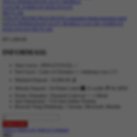
RP 1,000.00
INFORMASI:
Situs Gacor : BINGOTOGEL ✅
Slot Gacor : Gates of Olympus ⚡, mahjong ways 2 🀄
Minimal Deposit : 10,000.00 💰
Metode Deposit : All Bank Lokal 🏧, E-wallet 💳 & QRIS
Proses Transaksi : Payment Gateway +- 1 Menit
Jam Oprasional : 7/24 Jam Online Nontop
Browser Yang Didukung : Chrome, Microsoft, Mozilla
Add to Cart
Add to Wish List
Add to Compare
SKU