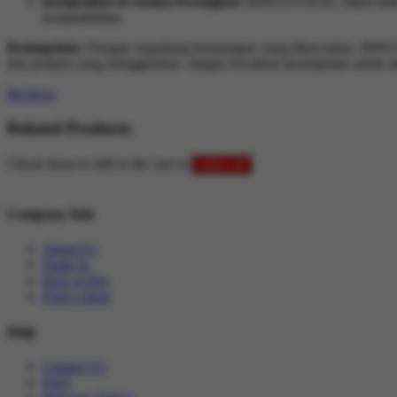
Kompatibel di Semua Perangkat:
BINGOTOGEL dapat diakses 
kompatibilitas.
Kesimpulan:
Dengan segudang keuntungan yang ditawarkan, BINGOTO
dan jackpot yang menggiurkan. Jangan lewatkan kesempatan untuk m
Reviews
Related Products
Check items to add to the cart or
select all
Company Info
About Us
Trade In
How to Pay
Find a Store
Help
Contact Us
FAQ