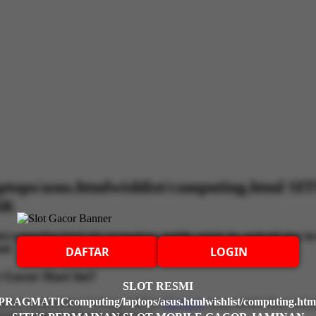
ops/asus.htmlwishlist/computing.htm
AK
puting.html slot permainan mobile untuk hp android dan ios h
ml
DAFTAR
LOGIN
Gacor Hari Ini?
SLOT RESMI
PRAGMATICcomputing/laptops/asus.htmlwishlist/computing.htm
ena menyediakan berbagai pilihan
slot gacor
yang memberikan peluang
angan dengan peluang yang wajar.