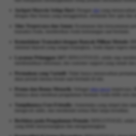
Jackpot Maxwin Setiap Hari:
Dengan
slot
yang menawarkan 
dengan fitur bonus yang menggiurkan, termasuk free spin dan 
Situs Terpercaya dan Aman:
Keamanan dan kenyamanan pemai
transaksi Anda, memberikan Anda ketenangan saat bermain.
Kemudahan Transaksi dengan Banyak Pilihan Metode:
BI
minimal deposit yang sangat terjangkau, Anda dapat segera mem
Layanan Pelanggan 24/7:
BINGOTOGEL selalu siap memberika
membutuhkan informasi, tim customer support yang ramah dan
Permainan yang Variatif:
Tidak hanya menawarkan permainan
akan pernah merasa bosan saat bermain di sini.
Promo dan Bonus Menarik:
Sebagai
situs gacor
terpercaya,
lainnya akan membuat pengalaman bermain Anda lebih seru d
Tampilannya User-Friendly:
Antarmuka yang simpel dan mud
mengecek saldo, dan menikmati semua fitur tanpa kesulitan.
Berfokus pada Pengalaman Pemain:
BINGOTOGEL selalu ber
yang lebih menyenangkan dan menguntungkan.