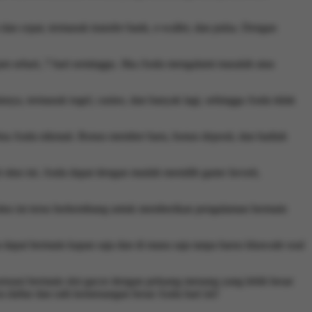
epat, termasuk transfer bank, e-wallet, dan pulsa. Dengan
 sehari, 7 hari seminggu. Jika Anda mengalami masalah atau
a, termasuk togel, casino, dan banyak lagi, sehingga Anda tidak
 Anda nikmati. Bonus member baru, bonus deposit, dan hadiah
situs ini. Anda dapat dengan mudah memilih game favorit,
tus ini terus berkembang untuk memberikan pengalaman bermain
apat bermain kapan saja dan di mana saja tanpa harus khawatir soal
asi bermain slot gacor dengan peluang menang yang lebih besar
aftar dan raih kemenangan besar Anda hari ini!