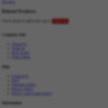
Reviews
Related Products
Check items to add to the cart or
select all
Company Info
About Us
Trade In
How to Pay
Find a Store
Help
Contact Us
FAQ
Warranty Policy
Privacy Policy
Privacy and Cookie Policy
Information