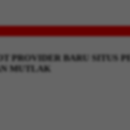
COR
SLOT GACOR
SLOT O
OT PROVIDER BARU SITUS 
AN MUTLAK