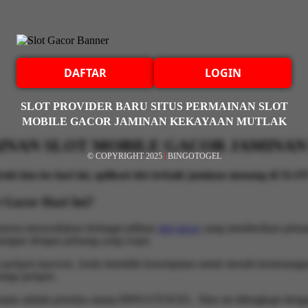
DAFTAR
LOGIN
SLOT PROVIDER BARU SITUS PERMAINAN SLOT
MOBILE GACOR JAMINAN KEKAYAAN MUTLAK
AINAN SLOT MOBILE GACOR JAMINA
© COPYRIGHT 2025
|
BINGOTOGEL
 dan ios hari ini, aplikasi slot terbaik jaminan menang di
Gacor Hari Ini?
ena menyediakan berbagai pilihan
slot gacor
yang memberikan peluang
angan dengan peluang yang wajar.
jackpot maxwin, Anda memiliki kesempatan untuk meraih kemenang
mega jackpot.
n adalah prioritas utama BINGOTOGEL. Situs ini dilengkapi dengan 