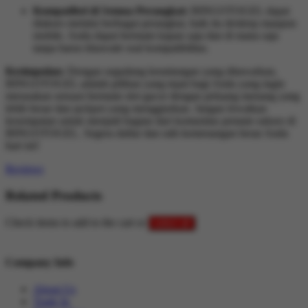
Kompatibel di Semua Perangkat:
BINGOTOGEL dapat
diakses melalui berbagai perangkat, baik itu desktop maupun
mobile. Anda dapat bermain kapan saja dan di mana saja
tanpa harus khawatir soal kompatibilitas.
Kesimpulan:
Dengan segudang keuntungan yang ditawarkan,
BINGOTOGEL adalah pilihan yang tepat bagi Anda yang ingin
merasakan sensasi bermain slot gacor dengan peluang menang yang
lebih besar dan jackpot yang menggiurkan. Jangan lewatkan
kesempatan untuk menjadi bagian dari komunitas pemain sukses di
BINGOTOGEL. Segera daftar dan raih kemenangan besar Anda
hari ini!
Reviews
Related Products
Check items to add to the cart or
select all
Company Info
About Us
Trade In