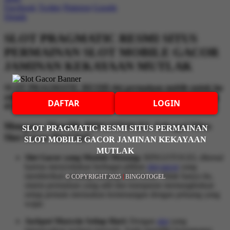
Facebook
Twitter
Pinterest
Google
Details
SLOT PRAGMATIC RESMI SITUS
PERMAINAN SLOT MOBILE GACOR
JAMINAN KEKAYAAN MUTLAK
SLOT PRAGMATIC RESMI slot permainan mobile untuk hp
android dan ios hari ini, aplikasi slot terbaik jaminan menang
DAFTAR
LOGIN
di SLOT PRAGMATIC RESMI
Mengapa Memilih BINGOTOGEL Sebagai Situs
SLOT PRAGMATIC RESMI SITUS PERMAINAN
Slot Gacor Hari Ini?
SLOT MOBILE GACOR JAMINAN KEKAYAAN
MUTLAK
Slot Gacor yang Mudah Menang:
BINGOTOGEL dikenal
karena menyediakan berbagai pilihan
slot gacor
yang
memberikan peluang menang lebih besar. Tidak hanya itu,
© COPYRIGHT 2025
|
BINGOTOGEL
sistem permainan yang adil dan transparan memungkinkan
setiap pemain merasakan kemenangan dengan peluang yang
wajar.
Jackpot Maxwin Setiap Hari:
Dengan
slot
yang