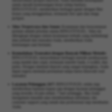
menawarkan jackpot maxwin, Anda memiliki kesempatan
untuk meraih kemenangan besar setiap harinya.
BINGOTOGEL memberikan berbagai game dengan fitur
bonus yang menggiurkan, termasuk free spin dan mega
jackpot.
Situs Terpercaya dan Aman:
Keamanan dan kenyamanan
pemain adalah prioritas utama BINGOTOGEL. Situs ini
dilengkapi dengan sistem keamanan terbaik yang melindungi
data pribadi dan transaksi Anda, memberikan Anda
ketenangan saat bermain.
Kemudahan Transaksi dengan Banyak Pilihan Metode:
BINGOTOGEL menyediakan berbagai metode pembayaran
yang mudah dan cepat, termasuk transfer bank, e-wallet, dan
pulsa. Dengan minimal deposit yang sangat terjangkau, Anda
dapat segera memulai permainan tanpa harus khawatir soal
transaksi.
Layanan Pelanggan 24/7:
BINGOTOGEL selalu siap
memberikan bantuan kapan saja dengan layanan pelanggan
yang tersedia 24 jam sehari, 7 hari seminggu. Jika Anda
mengalami masalah atau membutuhkan informasi, tim
customer support yang ramah dan profesional siap membantu
Anda.