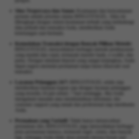
jackpot.
Situs Terpercaya dan Aman:
Keamanan dan kenyamanan
pemain adalah prioritas utama BINGOTOGEL. Situs ini
dilengkapi dengan sistem keamanan terbaik yang melindungi
data pribadi dan transaksi Anda, memberikan Anda
ketenangan saat bermain.
Kemudahan Transaksi dengan Banyak Pilihan Metode:
BINGOTOGEL menyediakan berbagai metode pembayaran
yang mudah dan cepat, termasuk transfer bank, e-wallet, dan
pulsa. Dengan minimal deposit yang sangat terjangkau, Anda
dapat segera memulai permainan tanpa harus khawatir soal
transaksi.
Layanan Pelanggan 24/7:
BINGOTOGEL selalu siap
memberikan bantuan kapan saja dengan layanan pelanggan
yang tersedia 24 jam sehari, 7 hari seminggu. Jika Anda
mengalami masalah atau membutuhkan informasi, tim
customer support yang ramah dan profesional siap membantu
Anda.
Permainan yang Variatif:
Tidak hanya menawarkan
permainan slot, BINGOTOGEL juga menyediakan berbagai
jenis permainan lainnya, termasuk togel, casino, dan banyak
lagi, sehingga Anda tidak akan pernah merasa bosan saat