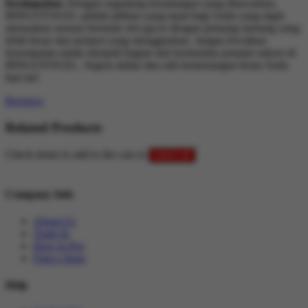
Kesimpulan:
Dengan segudang keuntungan yang ditawarkan,
BINGOTOGEL adalah pilihan yang tepat bagi Anda yang ingin
merasakan sensasi bermain slot gacor dengan peluang menang yang
lebih besar dan jackpot yang menggiurkan. Jangan lewatkan
kesempatan untuk menjadi bagian dari komunitas pemain sukses di
BINGOTOGEL. Segera daftar dan raih kemenangan besar Anda
hari ini!
Reviews
Related Products
Check items to add to the cart or
select all
Company Info
About Us
Trade In
How to Pay
Find a Store
Help