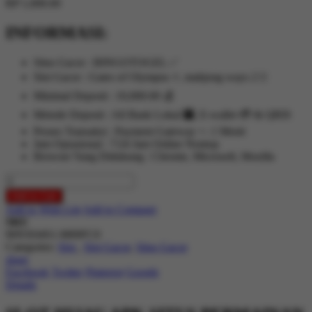
RP 1,000.00
INFORMASI:
Situs Gacor : BINGOTOGEL ✅
Slot Gacor : Gates of Olympus ⚡, mahjong ways 2 🀄
Minimal Deposit : 10,000.00 💰
Metode Deposit : All Bank Lokal 🏧, E-wallet 💳 & QRIS
Proses Transaksi : Payment Gateway +- 1 Menit
Jam Oprasional : 7/24 Jam Online Nontop
Browser Yang Didukung : Chrome, Microsoft, Mozilla
Add to Cart
Add to Wish List
Add to Compare
SKU
90NX04S1-M00FC0
Categories:
Slot
,
Slot Gacor
,
Situs Gacor
share
Facebook
Twitter
Pinterest
Google
Details