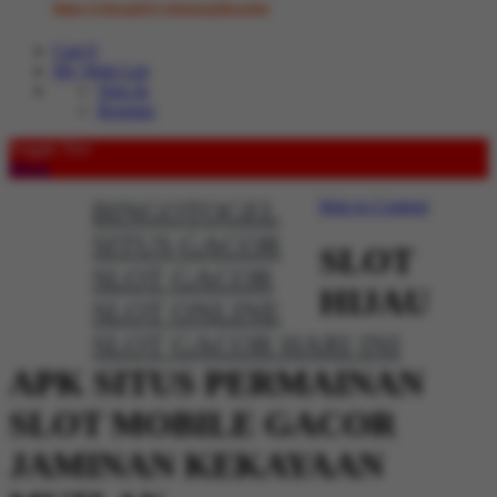
https://rebrand.ly/whatsappbosstoto
Cart
0
My Wish List
Sign In
Register
Toggle Nav
Menu
BINGOTOGEL
Skip to Content
SITUS GACOR
SLOT
SLOT GACOR
HIJAU
SLOT ONLINE
SLOT GACOR HARI INI
APK SITUS PERMAINAN
SLOT MOBILE GACOR
JAMINAN KEKAYAAN