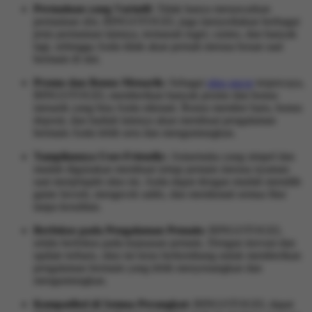
Permainan yang Variatif:
Tidak hanya menawarkan
permainan slot, BINGOTOGEL juga menyediakan berbagai
jenis permainan lainnya, termasuk togel, casino, dan banyak
lagi, sehingga Anda tidak akan pernah merasa bosan saat
bermain di sini.
Promo dan Bonus Menarik:
Sebagai
situs gacor
terpercaya,
BINGOTOGEL memberikan banyak promo dan bonus
menarik yang bisa Anda nikmati. Bonus member baru, bonus
deposit, dan hadiah lainnya akan membuat pengalaman
bermain Anda lebih seru dan menguntungkan.
Tampilannya User-Friendly:
Antarmuka yang simpel dan
mudah digunakan membuat setiap pemain merasa nyaman
saat menjelajahi situs ini. Anda dapat dengan mudah memilih
game favorit, mengecek saldo, dan menikmati semua fitur
tanpa kesulitan.
Berfokus pada Pengalaman Pemain:
BINGOTOGEL
selalu berfokus pada kepuasan pemain. Dengan inovasi dan
update terbaru, situs ini terus berkembang untuk memberikan
pengalaman bermain yang lebih menyenangkan dan
menguntungkan.
Kompatibel di Semua Perangkat:
BINGOTOGEL dapat