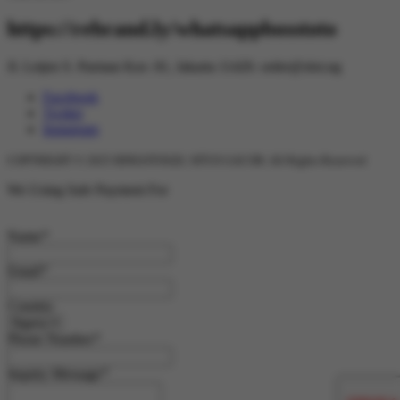
https://rebrand.ly/whatsappbosstoto
Jl. Letjen S. Parman Kav. 81, Jakarta 11420.
order@slot.ng
Facebook
Twitter
Instagram
COPYRIGHT © 2025 BINGOTOGEL SITUS GACOR. All Rights Reserved
We Using Safe Payment For
Name
*
Email
*
Country
Phone Number
*
Inquiry Message
*