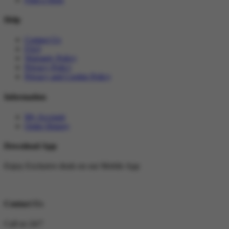
Help
Contact Us
FAQ
Warranty Policy
Privacy Policy
Privacy and Cookie Policy
Information
My Account
Order History
Download App
Enjoy Exclusive deals on our Mobile App
Contact Us
Call us 24/7