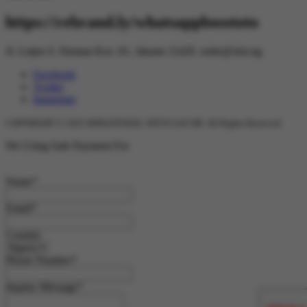
https://rebrand.ly/whatsappbosstoto
Jl. Letjen S. Parman Kav. 81, Jakarta 11420.
order@slot.ng
Facebook
Twitter
Instagram
COPYRIGHT © 2025 BINGOTOGEL SITUS GACOR. All Rights Reserved
We Using Safe Payment For
Name
*
Email
*
Country
Phone Number
*
Inquiry Message
*