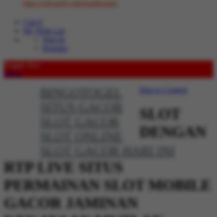
https://rebrand.ly/whatsappbosstoto
Cart
0
My Wish List
Sign In
Register
Toggle Nav
Menu
BINGOTOGEL
Skip to Content
SITUS GACOR
SLOT
SLOT GACOR
DENGAN
SLOT ONLINE
SLOT GACOR HARI INI
RTP LIVE SITUS
PERMAINAN SLOT MOBILE
GACOR JAMINAN