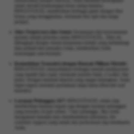
menawarkan jackpot maxwin, Anda memiliki kesempatan
untuk meraih kemenangan besar setiap harinya.
BINGOTOGEL memberikan berbagai game dengan fitur
bonus yang menggiurkan, termasuk free spin dan mega
jackpot.
Situs Terpercaya dan Aman:
Keamanan dan kenyamanan
pemain adalah prioritas utama BINGOTOGEL. Situs ini
dilengkapi dengan sistem keamanan terbaik yang melindungi
data pribadi dan transaksi Anda, memberikan Anda
ketenangan saat bermain.
Kemudahan Transaksi dengan Banyak Pilihan Metode:
BINGOTOGEL menyediakan berbagai metode pembayaran
yang mudah dan cepat, termasuk transfer bank, e-wallet, dan
pulsa. Dengan minimal deposit yang sangat terjangkau, Anda
dapat segera memulai permainan tanpa harus khawatir soal
transaksi.
Layanan Pelanggan 24/7:
BINGOTOGEL selalu siap
memberikan bantuan kapan saja dengan layanan pelanggan
yang tersedia 24 jam sehari, 7 hari seminggu. Jika Anda
mengalami masalah atau membutuhkan informasi, tim
customer support yang ramah dan profesional siap membantu
Anda.