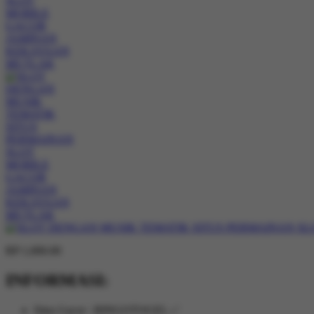
RP 1,000.00
INFORMASI:
Situs Gacor : BINGOTOGEL ✅