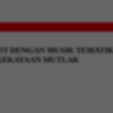
COR
SLOT GACOR
SLOT O
OT DENGAN MUSIK TEMATIK
KEKAYAAN MUTLAK