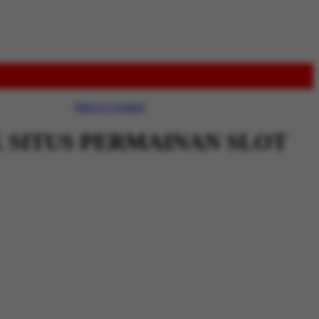
NLINE
Skip to Content
 SITUS PERMAINAN SLOT