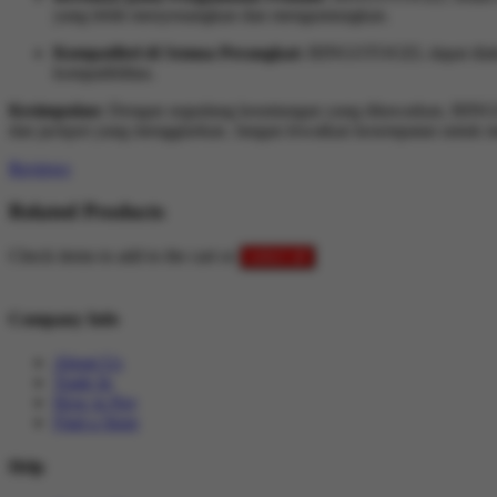
yang lebih menyenangkan dan menguntungkan.
Kompatibel di Semua Perangkat:
BINGOTOGEL dapat diakses 
kompatibilitas.
Kesimpulan:
Dengan segudang keuntungan yang ditawarkan, BINGOTO
dan jackpot yang menggiurkan. Jangan lewatkan kesempatan untuk m
Reviews
Related Products
Check items to add to the cart or
select all
Company Info
About Us
Trade In
How to Pay
Find a Store
Help