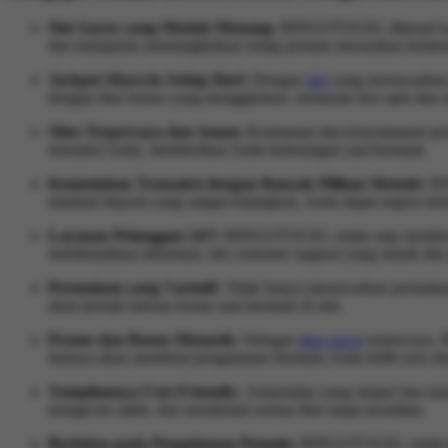
Slot Gacor yang Mudah Menang:
BINGOTOGEL dikenal kar
dan transparan memungkinkan setiap pemain merasakan kemen
Jackpot Maxwin Setiap Hari:
Dengan
slot
yang menawarkan 
dengan fitur bonus yang menggiurkan, termasuk free spin dan 
Situs Terpercaya dan Aman:
Keamanan dan kenyamanan pemai
transaksi Anda, memberikan Anda ketenangan saat bermain.
Kemudahan Transaksi dengan Banyak Pilihan Metode:
BI
minimal deposit yang sangat terjangkau, Anda dapat segera mem
Layanan Pelanggan 24/7:
BINGOTOGEL selalu siap memberika
membutuhkan informasi, tim customer support yang ramah dan
Permainan yang Variatif:
Tidak hanya menawarkan permainan
akan pernah merasa bosan saat bermain di sini.
Promo dan Bonus Menarik:
Sebagai
situs gacor
terpercaya,
lainnya akan membuat pengalaman bermain Anda lebih seru d
Tampilannya User-Friendly:
Antarmuka yang simpel dan mud
mengecek saldo, dan menikmati semua fitur tanpa kesulitan.
Berfokus pada Pengalaman Pemain:
BINGOTOGEL selalu ber