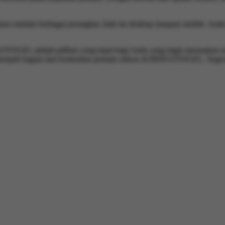
melalui berbagai perangkat, baik itu desktop maupun mobile. Anda d
GEL adalah pilihan yang tepat bagi Anda yang ingin merasakan sens
enjadi bagian dari komunitas pemain sukses di BINGOTOGEL. Segera d