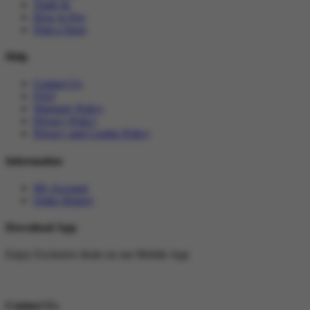
Trade In
How to Pay
Find a Store
Help
Contact Us
FAQ
Warranty Policy
Privacy Policy
Privacy and Cookie Policy
Information
My Account
Order History
Download App
Enjoy Exclusive deals on our Mobile App
Contact Us