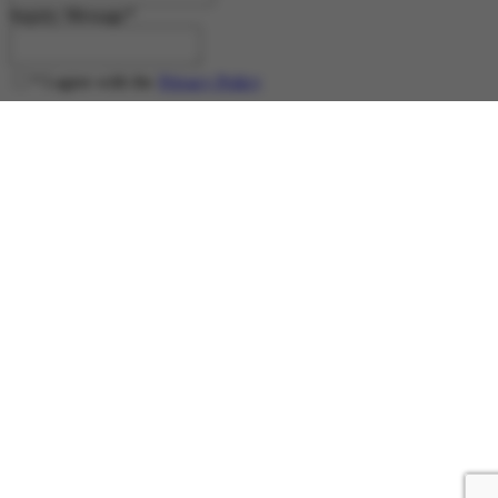
Inquiry Message
*
*
I agree with the
Privacy Policy