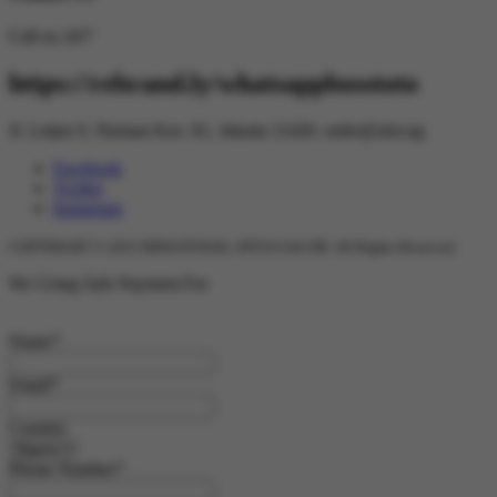
Call us 24/7
https://rebrand.ly/whatsappbosstoto
Jl. Letjen S. Parman Kav. 81, Jakarta 11420.
order@slot.ng
Facebook
Twitter
Instagram
COPYRIGHT © 2025 BINGOTOGEL SITUS GACOR. All Rights Reserved
We Using Safe Payment For
Name
*
Email
*
Country
Phone Number
*