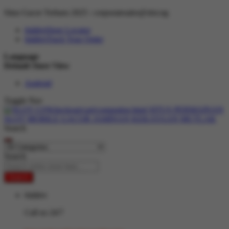
Situs Gacor Terbaru 2025 :
corporatesales@slot.ng
hidden
Store Locator
hidden
Track Your Order
Language
Default Store View
Android
Toggle Nav
Search
Search
Search
hidden
Call us 24/7