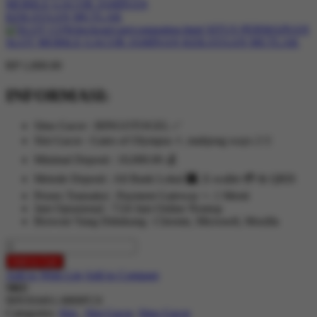
RP 1,000.00
INFORMASI:
Situs Gacor : BINGOTOGEL ✅
Slot Gacor : Gates of Olympus ⚡, mahjong ways 2 🀄
Minimal Deposit : 10,000.00 💰
Metode Deposit : All Bank Lokal 🏧, E-wallet 💳 & QRIS
Proses Transaksi : Payment Gateway +- 1 Menit
Jam Oprasional : 7/24 Jam Online Nontop
Browser Yang Didukung : Chrome, Microsoft, Mozilla
Add to Cart
Add to Wish List
Add to Compare
SKU
90NX04S1-M00FC0
Categories:
Slot
,
Slot Gacor
,
Situs Gacor