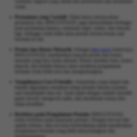
customer support yang ramah dan profesional siap membantu
Anda.
Permainan yang Variatif:
Tidak hanya menawarkan
permainan slot, BINGOTOGEL juga menyediakan berbagai
jenis permainan lainnya, termasuk togel, casino, dan banyak
lagi, sehingga Anda tidak akan pernah merasa bosan saat
bermain di sini.
Promo dan Bonus Menarik:
Sebagai
situs gacor
terpercaya,
BINGOTOGEL memberikan banyak promo dan bonus
menarik yang bisa Anda nikmati. Bonus member baru, bonus
deposit, dan hadiah lainnya akan membuat pengalaman
bermain Anda lebih seru dan menguntungkan.
Tampilannya User-Friendly:
Antarmuka yang simpel dan
mudah digunakan membuat setiap pemain merasa nyaman
saat menjelajahi situs ini. Anda dapat dengan mudah memilih
game favorit, mengecek saldo, dan menikmati semua fitur
tanpa kesulitan.
Berfokus pada Pengalaman Pemain:
BINGOTOGEL
selalu berfokus pada kepuasan pemain. Dengan inovasi dan
update terbaru, situs ini terus berkembang untuk memberikan
pengalaman bermain yang lebih menyenangkan dan
menguntungkan.