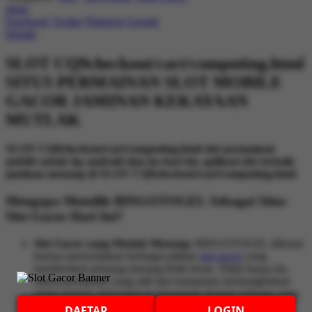
share
Facebook
Twitter
Pinterest
Google
Details
SLOT CQ9checkout/cart/computing.html
SITUS PERMAINAN SLOT MOBILE
GACOR JAMINAN KEKAYAAN
MUTLAK
SLOT CQ9checkout/cart/computing.html slot permainan
mobile untuk hp android dan ios hari ini, aplikasi slot terbaik
jaminan menang di SLOT CQ9checkout/cart/computing.html
Mengapa Memilih BINGOTOGEL Sebagai Situs
Slot Gacor Hari Ini?
Slot Gacor yang Mudah Menang:
BINGOTOGEL dikenal
karena menyediakan berbagai pilihan
slot gacor
yang
memberikan peluang menang lebih besar. Tidak hanya itu,
sistem permainan yang adil dan transparan memungkinkan
setiap pemain merasakan kemenangan dengan peluang yang
wajar.
DAFTAR
LOGIN