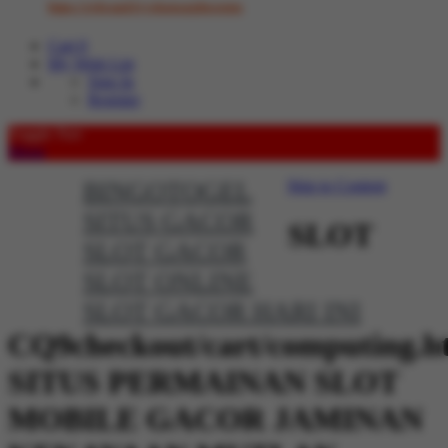
https://rebrand.ly/whatsappbosstoto
Cart
0
My Wish List
Sign In
Register
Toggle Nav
Menu
BINGOTOGEL
Skip to Content
SITUS GACOR
SLOT
SLOT GACOR
SLOT ONLINE
SLOT GACOR HARI INI
CQ9checkout/cart/computing.h
SITUS PERMAINAN SLOT
MOBILE GACOR JAMINAN