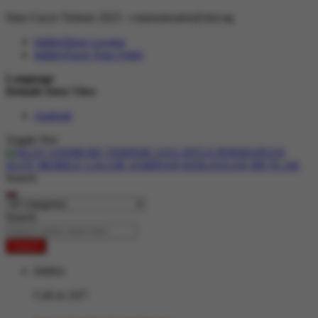
Situs Gacor Terbaru 2025 :
corporatesales@slot.ng
hidden
Store Locator
hidden
Track Your Order
Language
Default Store View
Android
Toggle Nav
Search
Search
Search
hidden
Call us 24/7