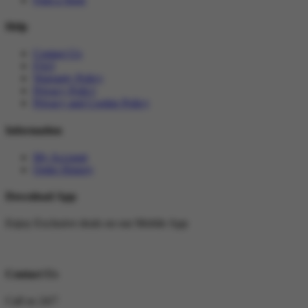
Help
Contact Us
FAQ
Warranty Policy
Privacy Policy
Privacy and Cookie Policy
Information
My Account
Order History
Download App
Enjoy Exclusive deals on our Mobile App
Contact Us
Call us 24/7