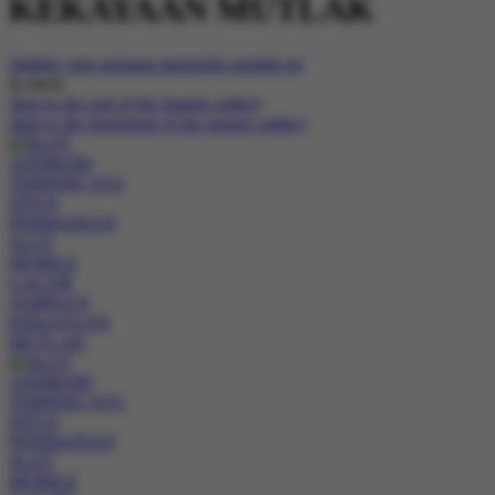
KEKAYAAN MUTLAK
Jadilah yang pertama mengulas produk ini
In stock
Skip to the end of the images gallery
Skip to the beginning of the images gallery