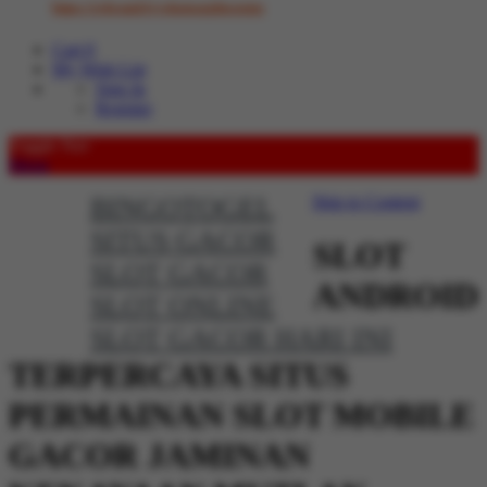
https://rebrand.ly/whatsappbosstoto
Cart
0
My Wish List
Sign In
Register
Toggle Nav
Menu
BINGOTOGEL
Skip to Content
SITUS GACOR
SLOT
SLOT GACOR
ANDROID
SLOT ONLINE
SLOT GACOR HARI INI
TERPERCAYA SITUS
PERMAINAN SLOT MOBILE
GACOR JAMINAN