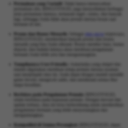
Permainan yang Variatif:
Tidak hanya menawarkan
permainan slot, BINGOTOGEL juga menyediakan berbagai
jenis permainan lainnya, termasuk togel, casino, dan banyak
lagi, sehingga Anda tidak akan pernah merasa bosan saat
bermain di sini.
Promo dan Bonus Menarik:
Sebagai
situs gacor
terpercaya,
BINGOTOGEL memberikan banyak promo dan bonus
menarik yang bisa Anda nikmati. Bonus member baru, bonus
deposit, dan hadiah lainnya akan membuat pengalaman
bermain Anda lebih seru dan menguntungkan.
Tampilannya User-Friendly:
Antarmuka yang simpel dan
mudah digunakan membuat setiap pemain merasa nyaman
saat menjelajahi situs ini. Anda dapat dengan mudah memilih
game favorit, mengecek saldo, dan menikmati semua fitur
tanpa kesulitan.
Berfokus pada Pengalaman Pemain:
BINGOTOGEL
selalu berfokus pada kepuasan pemain. Dengan inovasi dan
update terbaru, situs ini terus berkembang untuk memberikan
pengalaman bermain yang lebih menyenangkan dan
menguntungkan.
Kompatibel di Semua Perangkat:
BINGOTOGEL dapat