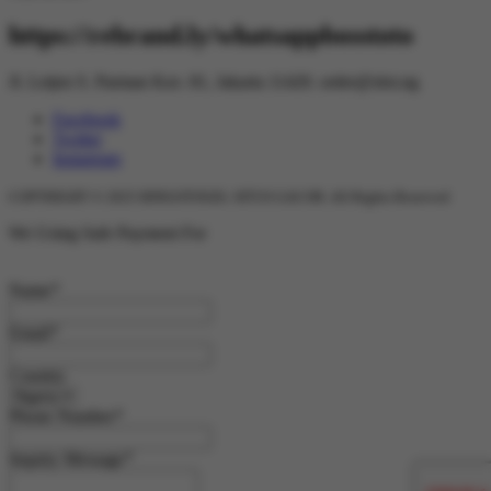
https://rebrand.ly/whatsappbosstoto
Jl. Letjen S. Parman Kav. 81, Jakarta 11420.
order@slot.ng
Facebook
Twitter
Instagram
COPYRIGHT © 2025 BINGOTOGEL SITUS GACOR. All Rights Reserved
We Using Safe Payment For
Name
*
Email
*
Country
Phone Number
*
Inquiry Message
*