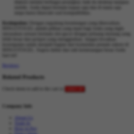
diakses melalui berbagai perangkat, baik itu desktop maupun
mobile. Anda dapat bermain kapan saja dan di mana saja
tanpa harus khawatir soal kompatibilitas.
Kesimpulan:
Dengan segudang keuntungan yang ditawarkan,
BINGOTOGEL adalah pilihan yang tepat bagi Anda yang ingin
merasakan sensasi bermain slot gacor dengan peluang menang yang
lebih besar dan jackpot yang menggiurkan. Jangan lewatkan
kesempatan untuk menjadi bagian dari komunitas pemain sukses di
BINGOTOGEL. Segera daftar dan raih kemenangan besar Anda
hari ini!
Reviews
Related Products
Check items to add to the cart or
select all
Company Info
About Us
Trade In
How to Pay
Find a Store