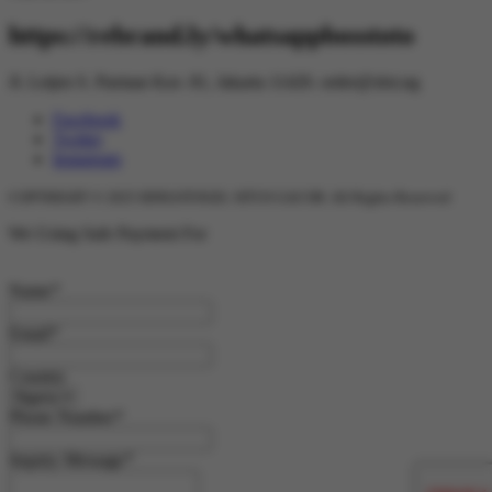
https://rebrand.ly/whatsappbosstoto
Jl. Letjen S. Parman Kav. 81, Jakarta 11420.
order@slot.ng
Facebook
Twitter
Instagram
COPYRIGHT © 2025 BINGOTOGEL SITUS GACOR. All Rights Reserved
We Using Safe Payment For
Name
*
Email
*
Country
Phone Number
*
Inquiry Message
*