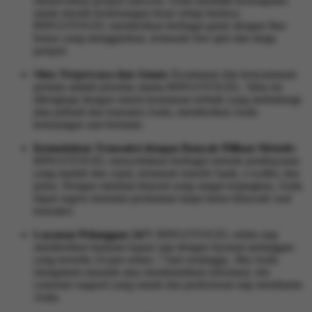
menawarkan jackpot maxwin, Anda memiliki kesempatan
untuk meraih kemenangan besar setiap harinya.
BINGOTOGEL memberikan berbagai game dengan fitur
bonus yang menggiurkan, termasuk free spin dan mega
jackpot.
Situs Terpercaya dan Aman:
Keamanan dan kenyamanan
pemain adalah prioritas utama BINGOTOGEL. Situs ini
dilengkapi dengan sistem keamanan terbaik yang melindungi
data pribadi dan transaksi Anda, memberikan Anda
ketenangan saat bermain.
Kemudahan Transaksi dengan Banyak Pilihan Metode:
BINGOTOGEL menyediakan berbagai metode pembayaran
yang mudah dan cepat, termasuk transfer bank, e-wallet, dan
pulsa. Dengan minimal deposit yang sangat terjangkau, Anda
dapat segera memulai permainan tanpa harus khawatir soal
transaksi.
Layanan Pelanggan 24/7:
BINGOTOGEL selalu siap
memberikan bantuan kapan saja dengan layanan pelanggan
yang tersedia 24 jam sehari, 7 hari seminggu. Jika Anda
mengalami masalah atau membutuhkan informasi, tim
customer support yang ramah dan profesional siap membantu
Anda.