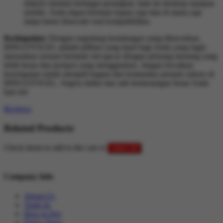
diakses melalui berbagai perangkat, baik itu desktop maupun
mobile. Anda dapat bermain kapan saja dan di mana saja
tanpa harus khawatir soal kompatibilitas.
Kesimpulan:
Dengan segudang keuntungan yang ditawarkan,
BINGOTOGEL adalah pilihan yang tepat bagi Anda yang ingin
merasakan sensasi bermain slot gacor dengan peluang menang yang
lebih besar dan jackpot yang menggiurkan. Jangan lewatkan
kesempatan untuk menjadi bagian dari komunitas pemain sukses di
BINGOTOGEL. Segera daftar dan raih kemenangan besar Anda
hari ini!
Reviews
Related Products
Check items to add to the cart or
select all
Company Info
About Us
Trade In
How to Pay
Find a Store