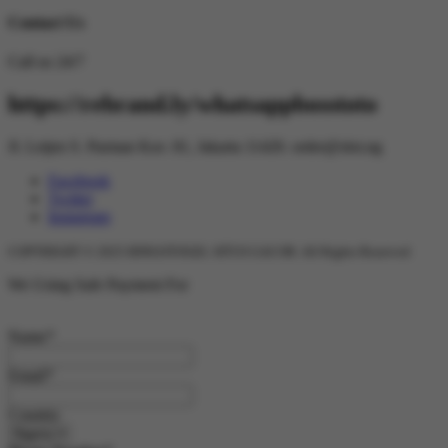
Contact Us
Call us 24/7
https://rebrand.ly/whatsappbosstoto
Jl. Letjen S. Parman Kav. 81, Jakarta 11420.
order@slot.ng
Facebook
Twitter
Instagram
COPYRIGHT © 2025 BINGOTOGEL SITUS GACOR. All Rights Reserved
We Using Safe Payment For
Name
*
Email
*
Country